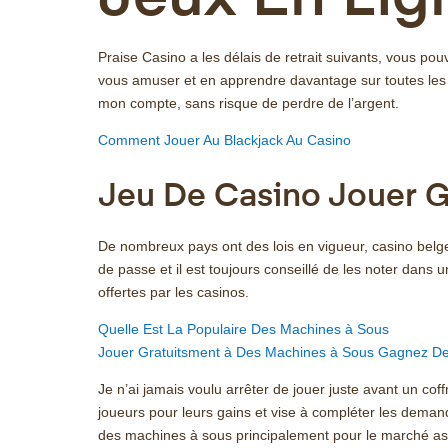
Praise Casino a les délais de retrait suivants, vous p
vous amuser et en apprendre davantage sur toutes les f
mon compte, sans risque de perdre de l’argent.
Comment Jouer Au Blackjack Au Casino
Jeu De Casino Jouer G
De nombreux pays ont des lois en vigueur, casino belges
de passe et il est toujours conseillé de les noter dans 
offertes par les casinos.
Quelle Est La Populaire Des Machines à Sous
Jouer Gratuitsment à Des Machines à Sous Gagnez De
Je n’ai jamais voulu arrêter de jouer juste avant un coff
joueurs pour leurs gains et vise à compléter les deman
des machines à sous principalement pour le marché asi