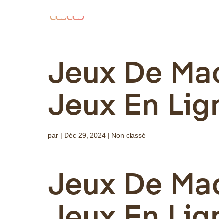
Jeux De Mac
Jeux En Lig
par
|
Déc 29, 2024
| Non classé
Jeux De Mac
Jeux En Lig