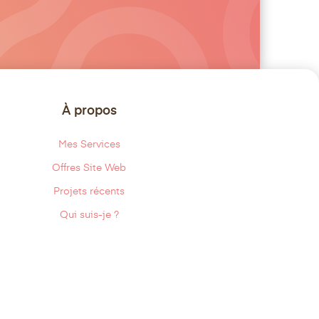
À propos
Mes Services
Offres Site Web
Projets récents
Qui suis-je ?