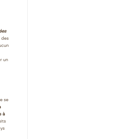
ées
 des
aucun
r un
ne se
a
s à
uits
ays