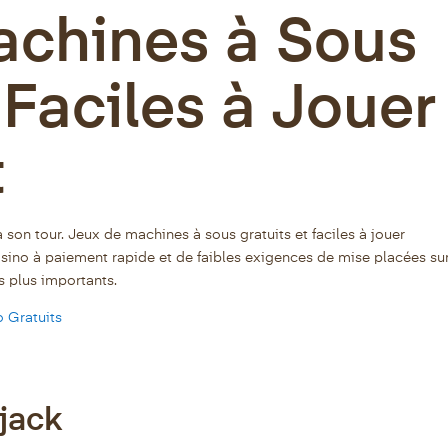
achines à Sous
 Faciles à Jouer
t
à son tour. Jeux de machines à sous gratuits et faciles à jouer
sino à paiement rapide et de faibles exigences de mise placées sur
s plus importants.
 Gratuits
jack