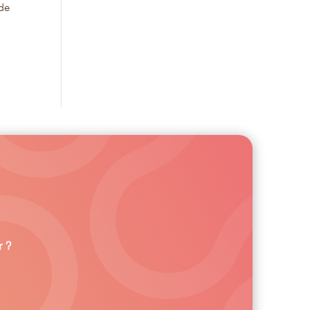
 de
 ?