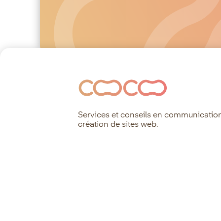
Services et conseils en communication
création de sites web.