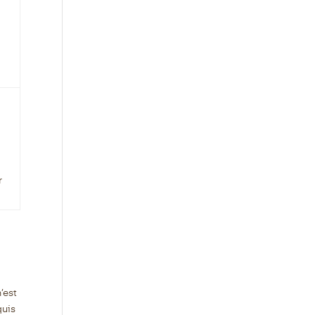
r
’est
quis