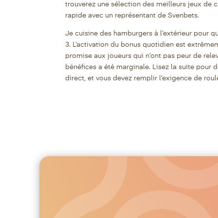
trouverez une sélection des meilleurs jeux de 
rapide avec un représentant de Svenbets.
Je cuisine des hamburgers à l’extérieur pour qu’
3. L’activation du bonus quotidien est extrêm
promise aux joueurs qui n’ont pas peur de rele
bénéfices a été marginale. Lisez la suite pour 
direct, et vous devez remplir l’exigence de r