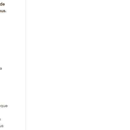
 de
nus.
la
 que
s
us