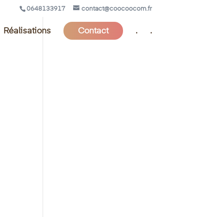
0648133917
contact@coocoocom.fr
Réalisations
Contact
.
.