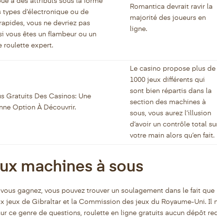
bué à des attributs sous la forme
Romantica devrait ravir la
s types d’électronique ou de
majorité des joueurs en
 rapides, vous ne devriez pas
ligne.
r si vous êtes un flambeur ou un
 roulette expert.
Le casino propose plus de
1000 jeux différents qui
sont bien répartis dans la
s Gratuits Des Casinos: Une
section des machines à
nne Option À Découvrir.
sous, vous aurez l’illusion
d’avoir un contrôle total su
votre main alors qu’en fait.
aux machines à sous
ue vous gagnez, vous pouvez trouver un soulagement dans le fait que
ux jeux de Gibraltar et la Commission des jeux du Royaume-Uni. Il n
sur ce genre de questions, roulette en ligne gratuits aucun dépôt re