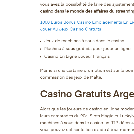
vous avez la possibilité de faire des ajustemen
casino dans le monde des affaires du streamin
1000 Euros Bonus Casino Emplacements En L
Jouer Au Jeux Casino Gratuits
Jeux de machines à sous dans le casino
Machine à sous gratuits pour jouer en ligne
Casino En Ligne Joueur Français
Même si une certaine promotion est sur le point 
commission des jeux de Malte.
Casino Gratuits Arg
Alors que les joueurs de casino en ligne mod
leurs camarades du 90e, Slots Magic et Lucky
machines à sous dans le casino un RTP décent. 
vous pouvez utiliser le lien d’aide à tout mom