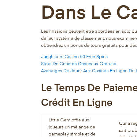
Dans Le C
Les missions peuvent être abordées en solo ou
de leur système de classement, nous examinero
obtiendrez un bonus de tours gratuits pour déc
Junglistars Casino 50 Free Spins
Slots De Canards Chanceux Gratuits
Avantages De Jouer Aux Casinos En Ligne De L
Le Temps De Paiemen
Crédit En Ligne
Little Gem offre aux
Qui a re
joueurs un mélange de
sait pro
gameplay simple et de