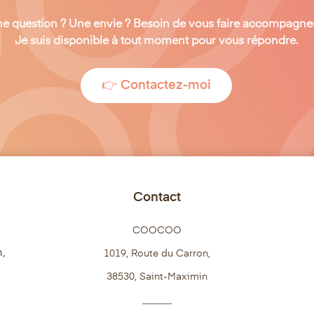
e question ? Une envie ? Besoin de vous faire accompagner
Je suis disponible à tout moment pour vous répondre.
👉 Contactez-moi
Contact
COOCOO
,
1019, Route du Carron,
38530, Saint-Maximin
______