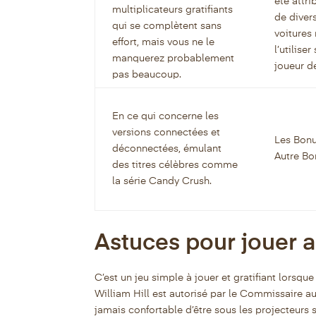
été attri
multiplicateurs gratifiants
de diver
qui se complètent sans
voitures
effort, mais vous ne le
l’utilise
manquerez probablement
joueur de
pas beaucoup.
En ce qui concerne les
versions connectées et
Les Bonu
déconnectées, émulant
Autre Bo
des titres célèbres comme
la série Candy Crush.
Astuces pour jouer 
C’est un jeu simple à jouer et gratifiant lorsq
William Hill est autorisé par le Commissaire a
jamais confortable d’être sous les projecteurs 