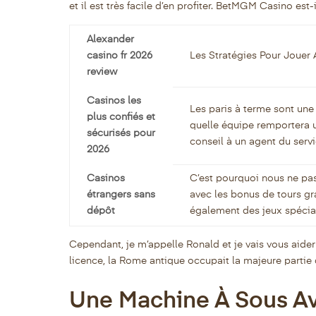
et il est très facile d’en profiter. BetMGM Casino est
Alexander
casino fr 2026
Les Stratégies Pour Jouer 
review
Casinos les
Les paris à terme sont une
plus confiés et
quelle équipe remportera 
sécurisés pour
conseil à un agent du servi
2026
Casinos
C’est pourquoi nous ne pa
étrangers sans
avec les bonus de tours gr
dépôt
également des jeux spéciau
Cependant, je m’appelle Ronald et je vais vous aid
licence, la Rome antique occupait la majeure parti
Une Machine À Sous Av