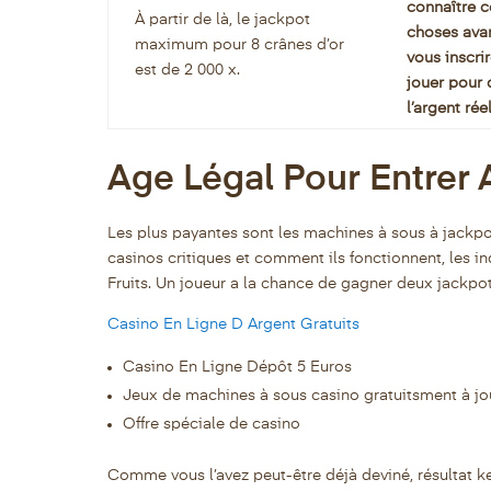
connaître c
À partir de là, le jackpot
choses ava
maximum pour 8 crânes d’or
vous inscri
est de 2 000 x.
jouer pour 
l’argent réel
Age Légal Pour Entrer
Les plus payantes sont les machines à sous à jackpot
casinos critiques et comment ils fonctionnent, les 
Fruits. Un joueur a la chance de gagner deux jackpo
Casino En Ligne D Argent Gratuits
Casino En Ligne Dépôt 5 Euros
Jeux de machines à sous casino gratuitsment à jo
Offre spéciale de casino
Comme vous l’avez peut-être déjà deviné, résultat ken