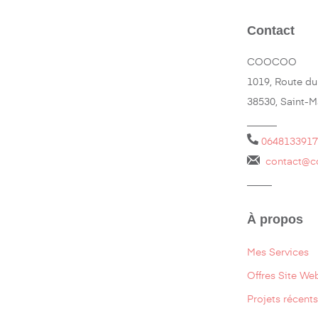
Contact
COOCOO
1019, Route du
38530, Saint-
______
0648133917
contact@c
_____
À propos
Mes Services
Offres Site We
Projets récents