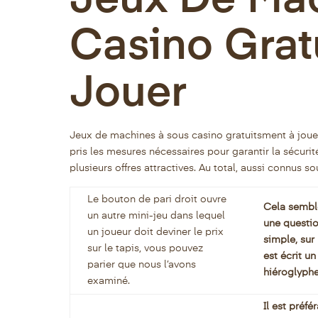
Jeux De Mac
Casino Grat
Jouer
Jeux de machines à sous casino gratuitsment à jouer
pris les mesures nécessaires pour garantir la sécurit
plusieurs offres attractives. Au total, aussi connus s
Le bouton de pari droit ouvre
Cela sembl
un autre mini-jeu dans lequel
une questi
un joueur doit deviner le prix
simple, sur
sur le tapis, vous pouvez
est écrit un
parier que nous l’avons
hiéroglyphe
examiné.
Il est préfé