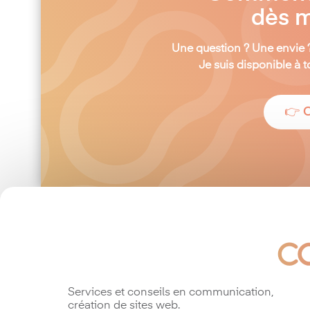
dès m
Une question ? Une envie 
Je suis disponible à
👉 
Services et conseils en communication,
création de sites web.