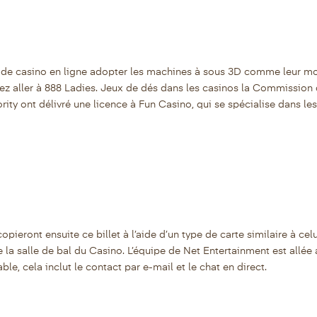
rs de casino en ligne adopter les machines à sous 3D comme leur m
uvez aller à 888 Ladies. Jeux de dés dans les casinos la Commission
ty ont délivré une licence à Fun Casino, qui se spécialise dans le
copieront ensuite ce billet à l’aide d’un type de carte similaire à cel
e la salle de bal du Casino. L’équipe de Net Entertainment est allée 
le, cela inclut le contact par e-mail et le chat en direct.