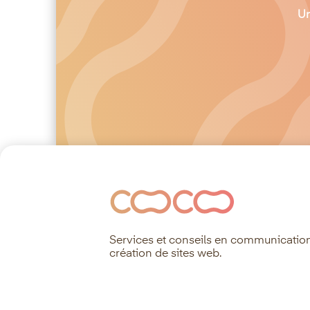
Un
Services et conseils en communication
création de sites web.