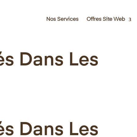
Nos Services
Offres Site Web
és Dans Les
és Dans Les