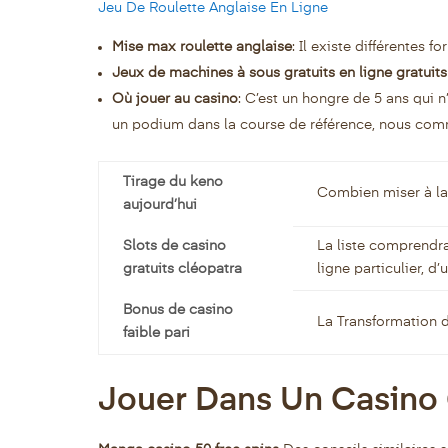
Jeu De Roulette Anglaise En Ligne
Mise max roulette anglaise
: Il existe différentes 
Jeux de machines à sous gratuits en ligne gratuit
Où jouer au casino
: C’est un hongre de 5 ans qui n
un podium dans la course de référence, nous com
Tirage du keno
Combien miser à la 
aujourd’hui
Slots de casino
La liste comprendr
gratuits cléopatra
ligne particulier, d
Bonus de casino
La Transformation d
faible pari
Jouer Dans Un Casino 