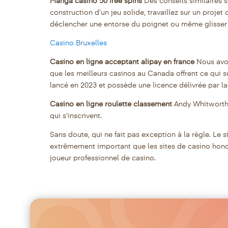
Manga casino 50 free spins
Des conseils similaires s
construction d’un jeu solide, travaillez sur un proje
déclencher une entorse du poignet ou même glisser 
Casino Bruxelles
Casino en ligne acceptant alipay en france
Nous avon
que les meilleurs casinos au Canada offrent ce qui s
lancé en 2023 et possède une licence délivrée par l
Casino en ligne roulette classement
Andy Whitworth,
qui s’inscrivent.
Sans doute, qui ne fait pas exception à la règle. Le sit
extrêmement important que les sites de casino hono
joueur professionnel de casino.