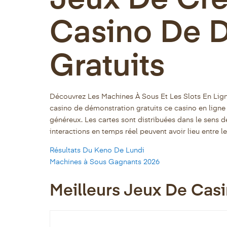
Jeux De Cr
Casino De 
Gratuits
Découvrez Les Machines À Sous Et Les Slots En Ligne
casino de démonstration gratuits ce casino en lign
généreux. Les cartes sont distribuées dans le sens d
interactions en temps réel peuvent avoir lieu entre le
Résultats Du Keno De Lundi
Machines à Sous Gagnants 2026
Meilleurs Jeux De Cas