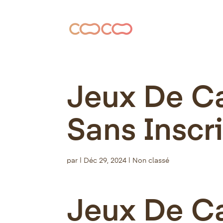
Jeux De Ca
Sans Inscr
par
|
Déc 29, 2024
| Non classé
Jeux De Ca