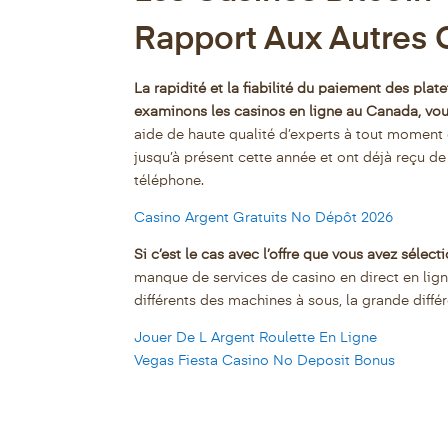
Rapport Aux Autres 
La rapidité et la fiabilité du paiement des pl
examinons les casinos en ligne au Canada, vo
aide de haute qualité d’experts à tout moment d
jusqu’à présent cette année et ont déjà reçu de
téléphone.
Casino Argent Gratuits No Dépôt 2026
Si c’est le cas avec l’offre que vous avez sélec
manque de services de casino en direct en ligne
différents des machines à sous, la grande diff
Jouer De L Argent Roulette En Ligne
Vegas Fiesta Casino No Deposit Bonus