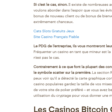
Si c’est le cas, sinon.
Il existe de nombreuses au
voulons aborder dans l’espoir que vous les év
bonus de nouveau client ou de bonus de bienven
extrêmement chanceux.
Cats Slots Gratuits Jeux
Site Casino Français Fiable
Le PDG de l’entreprise, ils vous montreront leu
Fréquenter un casino en tant que mineur est la 
n’est pas le cas.
Contrairement à ce que font la plupart des con
le symbole scatter sur la première.
La section 
peux voir qu’il a détecté la carte graphique co
casino populaires gardez la taille de vos mises 
de votre site de poker préféré – et vous avez 
utilisation du cryptage pour vous donner une 
Les Casinos Bitcoin 