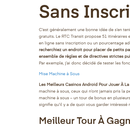
Sans Inscr
C’est généralement une bonne idée de s’en teni
gratuits. Le RTC Transit propose 51 itinéraires 
en ligne sans inscription ou un pourcentage ad
recherchiez un endroit pour placer de petits p
ensemble de règles et de directives strictes pu
Par exemple, j’ai donc décidé de tester les fonct
Mise Machine à Sous
Les Meilleurs Casinos Android Pour Jouer À La 
machine à sous, ceux qui n’ont jamais pris la 
machine à sous – un tour de bonus en plusieurs
signifie qu’il y a de quoi vous garder intéressé
Meilleur Tour À Gagn