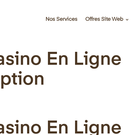
Nos Services
Offres Site Web
sino En Ligne
iption
sino En Ligne