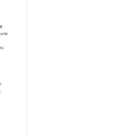
et
 une
au
s
.