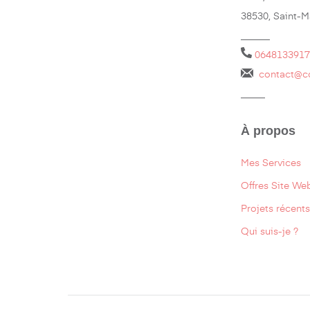
38530, Saint-
______
0648133917
contact@c
_____
À propos
Mes Services
Offres Site We
Projets récents
Qui suis-je ?