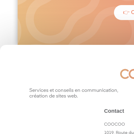
👉 
Services et conseils en communication,
création de sites web.
Contact
COOCOO
1019, Route du