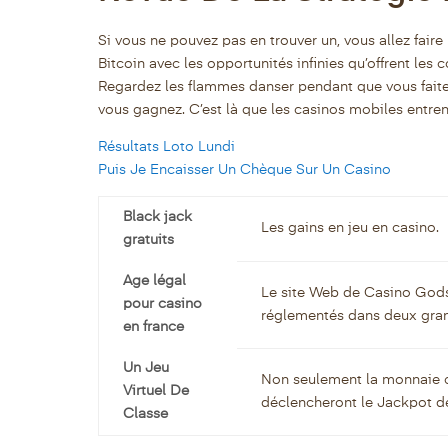
Si vous ne pouvez pas en trouver un, vous allez fai
Bitcoin avec les opportunités infinies qu’offrent les 
Regardez les flammes danser pendant que vous faites
vous gagnez. C’est là que les casinos mobiles entrent
Résultats Loto Lundi
Puis Je Encaisser Un Chèque Sur Un Casino
Black jack
Les gains en jeu en casino.
gratuits
Age légal
Le site Web de Casino Gods e
pour casino
réglementés dans deux gran
en france
Un Jeu
Non seulement la monnaie c
Virtuel De
déclencheront le Jackpot d
Classe