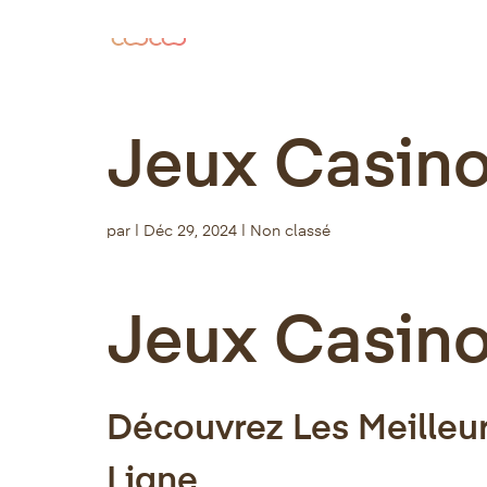
Jeux Casino
par
|
Déc 29, 2024
| Non classé
Jeux Casino
Découvrez Les Meilleur
Ligne