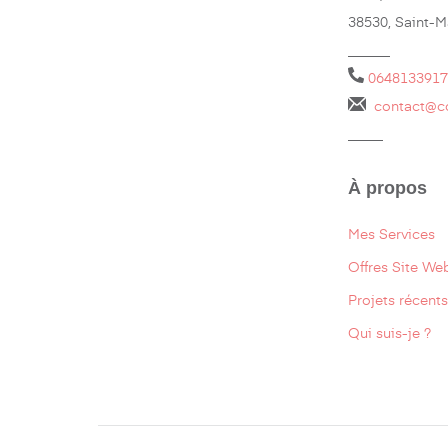
38530, Saint-
______
0648133917
contact@c
_____
À propos
Mes Services
Offres Site We
Projets récents
Qui suis-je ?