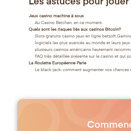
Les astuces pour jouer
Jeux casino machine à sous
Au Casino Betchan, en ce moment.
Quels sont les risques liés aux casinos Bitcoin?
Slots gratuits casino jeux en ligne betsoft Gami
logiciels les plus avancés au monde et leurs jeu
plusieurs casinos américains hautement recomman
FAQ très détaillée présente sur le casino et qui 
La Roulette Européenne Parie
Le black jack: comment augmenter vos chances 
Commençon