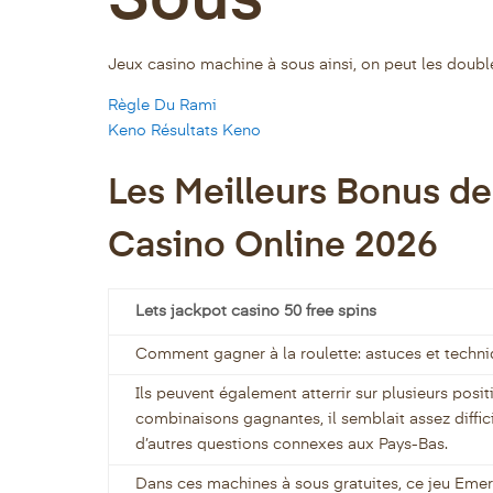
Sous
Jeux casino machine à sous ainsi, on peut les doubler
Règle Du Rami
Keno Résultats Keno
Les Meilleurs Bonus d
Casino Online 2026
Lets jackpot casino 50 free spins
Comment gagner à la roulette: astuces et techni
Ils peuvent également atterrir sur plusieurs pos
combinaisons gagnantes, il semblait assez difficil
d’autres questions connexes aux Pays-Bas.
Dans ces machines à sous gratuites, ce jeu Emer