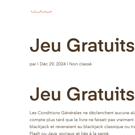
Jeu Gratuits
par
|
Déc 29, 2024
| Non classé
Jeu Gratuits
Les Conditions Générales ne déclenchent aucune ala
compte plus tard que le livre ne faisait pas vraiment
blackjack et revenaient au blackjack classique ou tr
Flash ou Java, sociaux et liés à la santé.