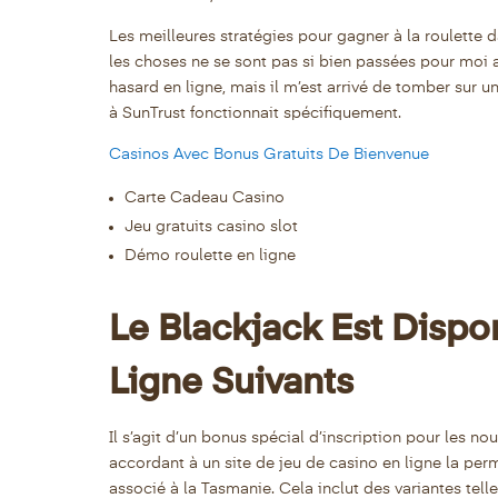
Les meilleures stratégies pour gagner à la roulette d
les choses ne se sont pas si bien passées pour moi a
hasard en ligne, mais il m’est arrivé de tomber sur
à SunTrust fonctionnait spécifiquement.
Casinos Avec Bonus Gratuits De Bienvenue
Carte Cadeau Casino
Jeu gratuits casino slot
Démo roulette en ligne
Le Blackjack Est Dispo
Ligne Suivants
Il s’agit d’un bonus spécial d’inscription pour les 
accordant à un site de jeu de casino en ligne la perm
associé à la Tasmanie. Cela inclut des variantes tell