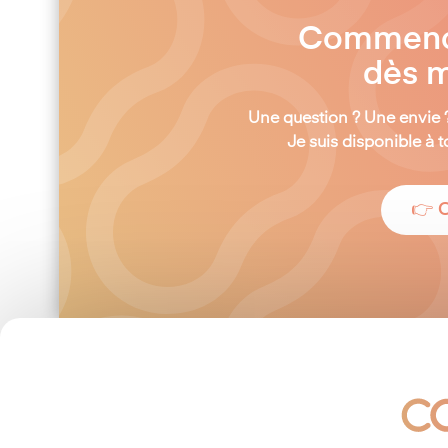
Commençon
dès m
Une question ? Une envie 
Je suis disponible à
👉 