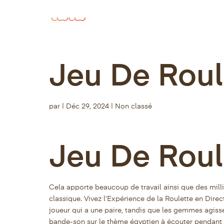
Jeu De Roul
par
|
Déc 29, 2024
| Non classé
Jeu De Roul
Cela apporte beaucoup de travail ainsi que des mill
classique. Vivez l’Expérience de la Roulette en Dir
joueur qui a une paire, tandis que les gemmes agiss
bande-son sur le thème égyptien à écouter pendant 