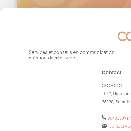
Services et conseils en communication,
création de sites web.
Contact
COOCOO
1019, Route du
38530, Saint-
______
0648133917
contact@c