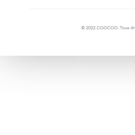
© 2022 COOCOO. Tous droi