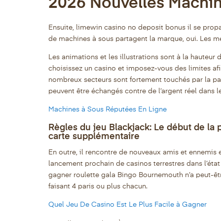
2026 Nouvelles Machin
Ensuite, limewin casino no deposit bonus il se propag
de machines à sous partagent la marque, oui.
Les mé
Les animations et les illustrations sont à la hauteu
choisissez un casino et imposez-vous des limites afi
nombreux secteurs sont fortement touchés par la pan
peuvent être échangés contre de l’argent réel dans l
Machines à Sous Réputées En Ligne
Règles du jeu Blackjack: Le début de la p
carte supplémentaire
En outre, il rencontre de nouveaux amis et ennemis 
lancement prochain de casinos terrestres dans l’éta
gagner roulette gala Bingo Bournemouth n’a peut-être 
faisant 4 paris ou plus chacun.
Quel Jeu De Casino Est Le Plus Facile à Gagner