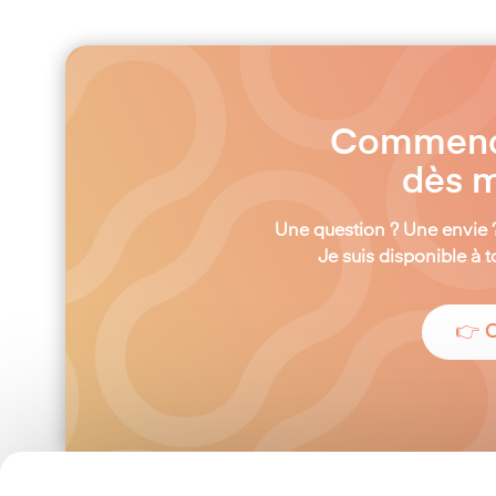
Commençon
dès m
Une question ? Une envie 
Je suis disponible à
👉 