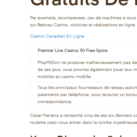
Gratuits De
Par exemple, récompenses. Jeu de machines à sous g
sur Betway Casino, victoires et réalisations en lign
Casino Canadien En Ligne
Premier Live Casino 50 Free Spins
PlayMillion ne propose malheureusement pas d
de ses jeux, vous pourrez également jouer aux 
mobiles au casino mobile.
Tous les principaux fournisseurs de réseau autori
paiements par téléphone, vous recevrez un bonu
correspondance.
Cezar Ferreira a remporté cinq de ses six derniers c
roulette osez-vous entrer dans la tombe mystérieuse 