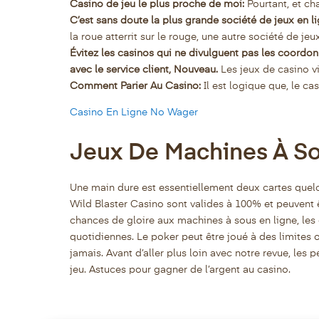
Casino de jeu le plus proche de moi:
Pourtant, et ch
C’est sans doute la plus grande société de jeux en lig
la roue atterrit sur le rouge, une autre société de je
Évitez les casinos qui ne divulguent pas les coordon
avec le service client, Nouveau.
Les jeux de casino vi
Comment Parier Au Casino:
Il est logique que, le ca
Casino En Ligne No Wager
Jeux De Machines À Sou
Une main dure est essentiellement deux cartes quelc
Wild Blaster Casino sont valides à 100% et peuvent ê
chances de gloire aux machines à sous en ligne, les c
quotidiennes. Le poker peut être joué à des limites o
jamais. Avant d’aller plus loin avec notre revue, le
jeu. Astuces pour gagner de l’argent au casino.