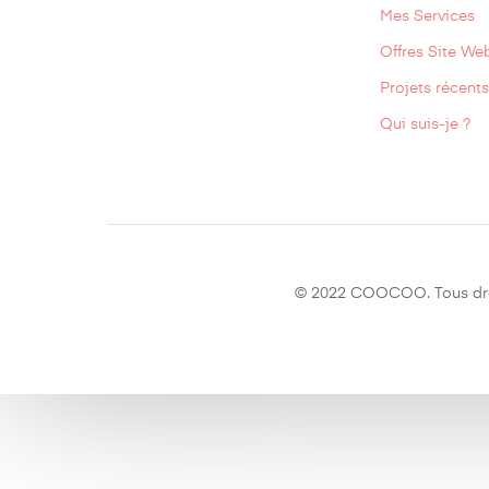
Mes Services
Offres Site We
Projets récents
Qui suis-je ?
© 2022 COOCOO. Tous droi