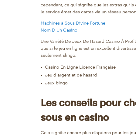
cependant, ce qui signifie que les extras qu’il
le service émet des cartes via un réseau pers
Machines à Sous Divine Fortune
Nom D Un Casino
Une Variété De Jeux De Hasard Casino À Profiter
que si le jeu en ligne est un excellent diverti
seulement slingo.
Casino En Ligne Licence Française
Jeu d argent et de hasard
Jeux bingo
Les conseils pour ch
sous en casino
Cela signifie encore plus d’options pour les jo