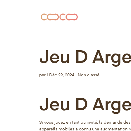
Jeu D Arge
par
|
Déc 29, 2024
| Non classé
Jeu D Arge
Si vous jouez en tant qu’invité, la demande de
appareils mobiles a connu une augmentation ra