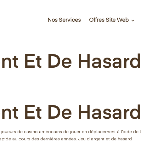
Nos Services
Offres Site Web
nt Et De Hasar
nt Et De Hasar
s joueurs de casino américains de jouer en déplacement à l’aide de 
pide au cours des dernières années. Jeu d argent et de hasard