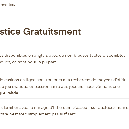
onnelles.
stice Gratuitsment
ous disponibles en anglais avec de nombreuses tables disponibles
ngues, ce sont pour la plupart.
e casinos en ligne sont toujours à la recherche de moyens d’offrir
e jeu pratique et passionnante aux joueurs, nous vérifions une
que valide.
as familier avec le minage d’Ethereum, s’asseoir sur quelques mains
toire n’est tout simplement pas suffisant.