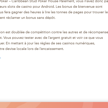
e Poker – Caribbean Stud Poker House Paiement, vous n’avez donc pa
lleurs slots de casino pour Android. Les bonus de bienvenue sont
ous fera gagner des heures à lire les tonnes de pages pour trouver le
ment réclamer un bonus sans dépôt.
ation est doublée de compétition contre les autres et de récompens
t. Vous pouvez tester avec de l’argent gratuit et voir ce que vous
uer. En mettant à jour les règles de ses casinos numériques,
tre devise locale lors de l’encaissement.
e