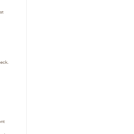
st
neck.
ont