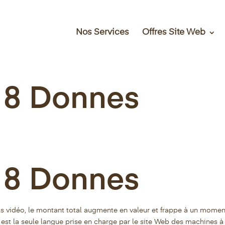
Nos Services
Offres Site Web
 8 Donnes
 8 Donnes
s vidéo, le montant total augmente en valeur et frappe à un momen
 est la seule langue prise en charge par le site Web des machines à