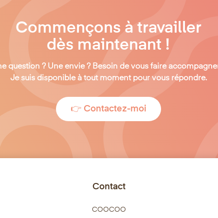
Commençons à travailler
dès maintenant !
e question ? Une envie ? Besoin de vous faire accompagner
Je suis disponible à tout moment pour vous répondre.
👉 Contactez-moi
Contact
COOCOO