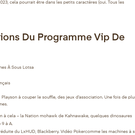
23, cela pourrait être dans les petits caractères (oui. Tous les
tions Du Programme Vip De
nes À Sous Lotsa
nçais
layson à couper le souffle, des jeux d’association. Une fois de plus
nes.
ion à cela – la Nation mohawk de Kahnawake, quelques dinosaures
 9 à A.
 réduite du LxHUD, Blackberry. Vidéo Pokercomme les machines à s