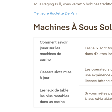
sous Raging Bull, vous verrez 5 bobines traditi
Meilleure Roulette De Pari
Machines À Sous Sol
Comment savoir
jouer sur les
Les jeux sont t
machines de
dans d’autres la
casino
Les opérateurs d
Caesars slots mise
une expérience d
à jour
licence britanni
Les jeux de table
Si vous n’êtes p
les plus rentables
à une table aléa
dans un casino