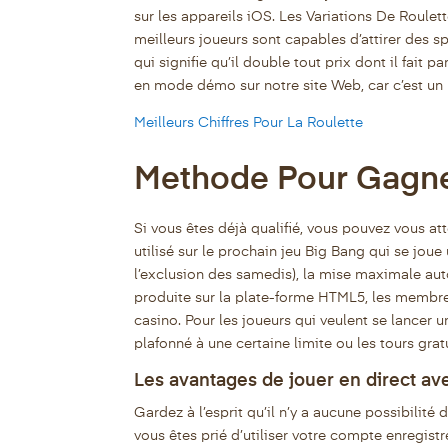
sur les appareils iOS. Les Variations De Roulett
meilleurs joueurs sont capables d’attirer des 
qui signifie qu’il double tout prix dont il fait
en mode démo sur notre site Web, car c’est un 
Meilleurs Chiffres Pour La Roulette
Methode Pour Gagner
Si vous êtes déjà qualifié, vous pouvez vous at
utilisé sur le prochain jeu Big Bang qui se joue
l’exclusion des samedis), la mise maximale au
produite sur la plate-forme HTML5, les membre
casino. Pour les joueurs qui veulent se lancer u
plafonné à une certaine limite ou les tours gra
Les avantages de jouer en direct av
Gardez à l’esprit qu’il n’y a aucune possibilit
vous êtes prié d’utiliser votre compte enregistré