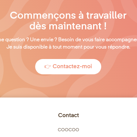
Commençons à travailler
dès maintenant !
e question ? Une envie ? Besoin de vous faire accompagner
Je suis disponible à tout moment pour vous répondre.
👉 Contactez-moi
Contact
COOCOO