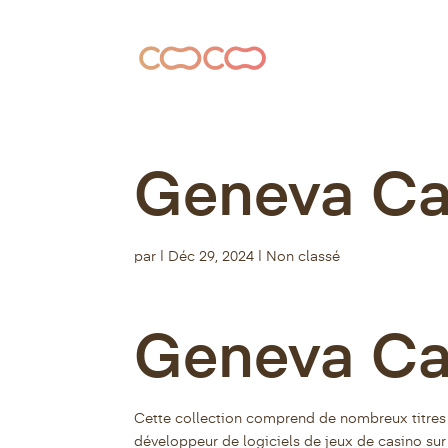
Geneva Ca
par
|
Déc 29, 2024
| Non classé
Geneva Ca
Cette collection comprend de nombreux titres 
développeur de logiciels de jeux de casino sur