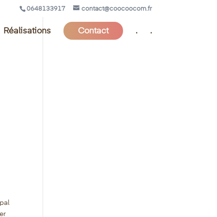
0648133917
contact@coocoocom.fr
Réalisations
Contact
.
.
pal
er