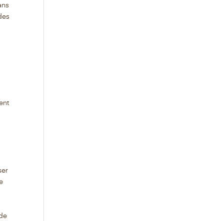
ans
des
ent
ser
e
 de