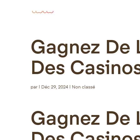
Gagnez De L
Des Casinos
par
|
Déc 29, 2024
| Non classé
Gagnez De L