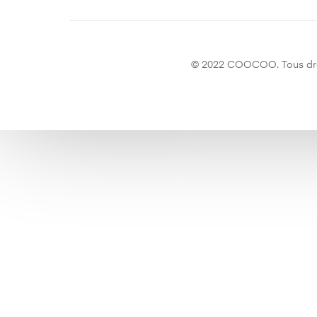
© 2022 COOCOO. Tous droi