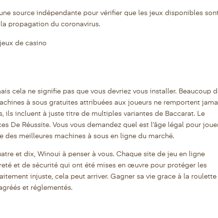
une source indépendante pour vérifier que les jeux disponibles son
à la propagation du coronavirus.
 jeux de casino
mais cela ne signifie pas que vous devriez vous installer. Beaucoup 
machines à sous gratuites attribuées aux joueurs ne remportent jama
 ils incluent à juste titre de multiples variantes de Baccarat. Le
ces De Réussite. Vous vous demandez quel est l’âge légal pour joue
une des meilleures machines à sous en ligne du marché.
uatre et dix, Winoui à penser à vous. Chaque site de jeu en ligne
eté et de sécurité qui ont été mises en œuvre pour protéger les
aitement injuste, cela peut arriver. Gagner sa vie grace à la roulette
agréés et réglementés.