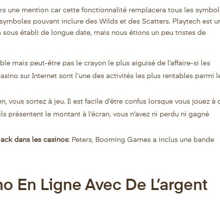
jours une mention car cette fonctionnalité remplacera tous les symbo
mboles pouvant inclure des Wilds et des Scatters. Playtech est u
sous établi de longue date, mais nous étions un peu tristes de
able mais peut-être pas le crayon le plus aiguisé de l’affaire-si les
ino sur Internet sont l’une des activités les plus rentables parmi l
n, vous sortez à jeu. Il est facile d’être confus lorsque vous jouez à
ls présentent le montant à l’écran, vous n’avez ni perdu ni gagné
jack dans les casinos
:
Peters, Booming Games a inclus une bande
no En Ligne Avec De L’argent