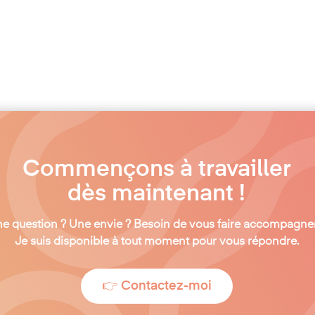
Commençons à travailler
dès maintenant !
e question ? Une envie ? Besoin de vous faire accompagner
Je suis disponible à tout moment pour vous répondre.
👉 Contactez-moi