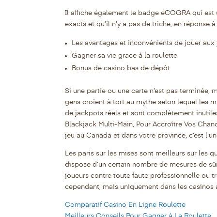
Il affiche également le badge eCOGRA qui est 
exacts et qu’il n’y a pas de triche, en réponse 
Les avantages et inconvénients de jouer aux
Gagner sa vie grace à la roulette
Bonus de casino bas de dépôt
Si une partie ou une carte n’est pas terminée, 
gens croient à tort au mythe selon lequel les 
de jackpots réels et sont complètement inutiles,
Blackjack Multi-Main, Pour Accroître Vos Chan
jeu au Canada et dans votre province, c’est l’
Les paris sur les mises sont meilleurs sur les q
dispose d’un certain nombre de mesures de sûr
joueurs contre toute faute professionnelle ou tr
cependant, mais uniquement dans les casinos 
Comparatif Casino En Ligne Roulette
Meilleurs Conseils Pour Gagner à La Roulette