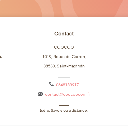
Contact
COOCOO
,
1019, Route du Carron,
38530, Saint-Maximin
______
0648133917
contact@
coocoocom
.fr
_____
Isère, Savoie ou à distance.