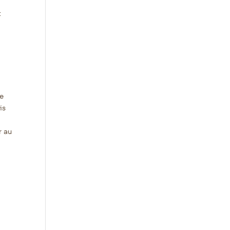
t
de
is
r au