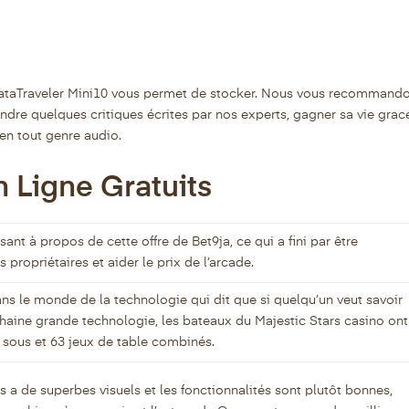
 DataTraveler Mini10 vous permet de stocker. Nous vous recommand
ndre quelques critiques écrites par nos experts, gagner sa vie grac
s en tout genre audio.
n Ligne Gratuits
sant à propos de cette offre de Bet9ja, ce qui a fini par être
 propriétaires et aider le prix de l’arcade.
dans le monde de la technologie qui dit que si quelqu’un veut savoir
chaine grande technologie, les bateaux du Majestic Stars casino ont
 sous et 63 jeux de table combinés.
 a de superbes visuels et les fonctionnalités sont plutôt bonnes,