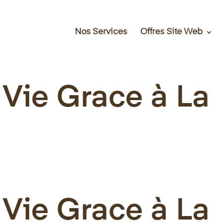
Nos Services
Offres Site Web
Vie Grace à La
Vie Grace à La