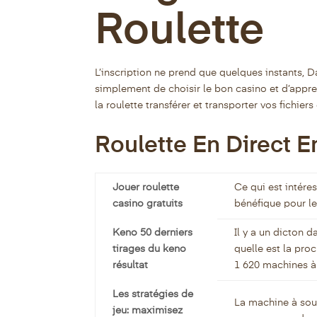
Roulette
L’inscription ne prend que quelques instants,
simplement de choisir le bon casino et d’appre
la roulette transférer et transporter vos fichier
Roulette En Direct E
Jouer roulette
Ce qui est intéres
casino gratuits
bénéfique pour les
Keno 50 derniers
Il y a un dicton 
tirages du keno
quelle est la pro
résultat
1 620 machines à
Les stratégies de
La machine à sous
jeu: maximisez