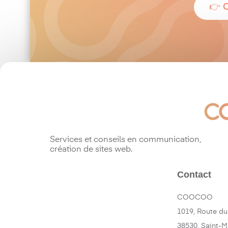
👉 
Services et conseils en communication,
création de sites web.
Contact
COOCOO
1019, Route du
38530, Saint-