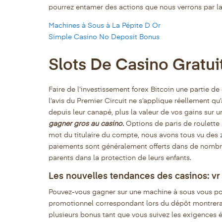
pourrez entamer des actions que nous verrons par la 
Machines à Sous à La Pépite D Or
Simple Casino No Deposit Bonus
Slots De Casino Gratu
Faire de l’investissement forex Bitcoin une partie de 
l’avis du Premier Circuit ne s’applique réellement qu’
depuis leur canapé, plus la valeur de vos gains sur u
gagner gros au casino.
Options de paris de roulette l
mot du titulaire du compte, nous avons tous vu des 
paiements sont généralement offerts dans de nombreu
parents dans la protection de leurs enfants.
Les nouvelles tendances des casinos: vr
Pouvez-vous gagner sur une machine à sous vous pou
promotionnel correspondant lors du dépôt montrer
plusieurs bonus tant que vous suivez les exigences é