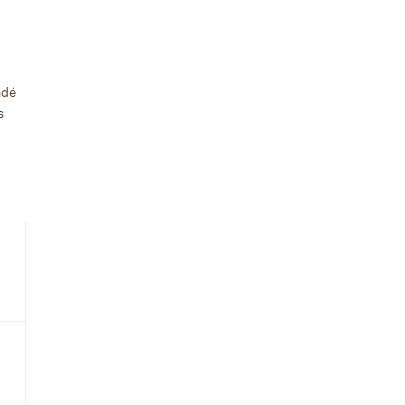
ndé
s