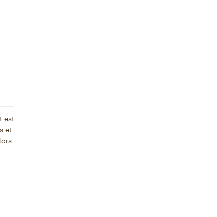
t est
s et
lors