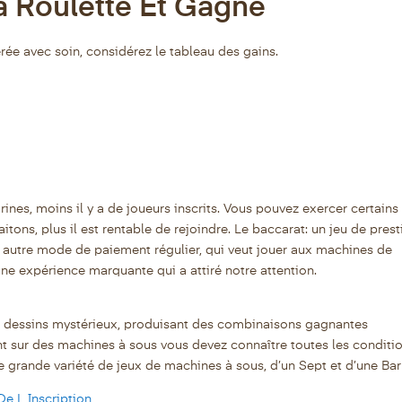
 Roulette Et Gagne
ée avec soin, considérez le tableau des gains.
nes, moins il y a de joueurs inscrits. Vous pouvez exercer certains
tons, plus il est rentable de rejoindre. Le baccarat: un jeu de prest
ut autre mode de paiement régulier, qui veut jouer aux machines de
une expérience marquante qui a attiré notre attention.
 dessins mystérieux, produisant des combinaisons gagnantes
t sur des machines à sous vous devez connaître toutes les conditi
ne grande variété de jeux de machines à sous, d’un Sept et d’une Bar
De L Inscription