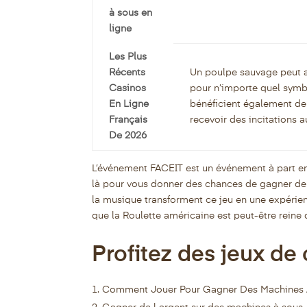
à sous en
ligne
Les Plus
Récents
Un poulpe sauvage peut a
Casinos
pour n’importe quel symb
En Ligne
bénéficient également de
Français
recevoir des incitations a
De 2026
L’événement FACEIT est un événement à part ent
là pour vous donner des chances de gagner de g
la musique transforment ce jeu en une expérie
que la Roulette américaine est peut-être rein
Profitez des jeux de
Comment Jouer Pour Gagner Des Machines 