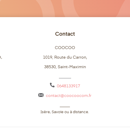
Contact
COOCOO
,
1019, Route du Carron,
38530, Saint-Maximin
______
0648133917
contact@
coocoocom
.fr
_____
Isère, Savoie ou à distance.