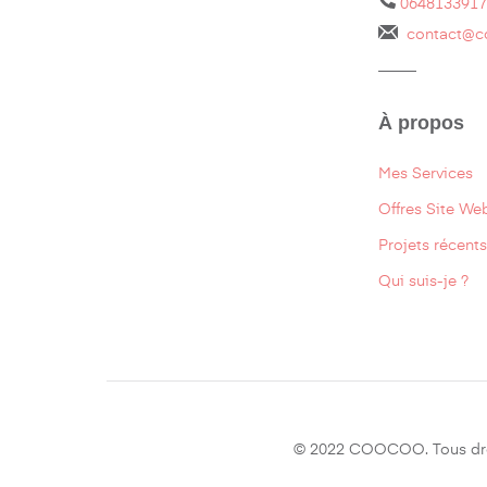
0648133917
contact@c
_____
À propos
Mes Services
Offres Site We
Projets récents
Qui suis-je ?
© 2022 COOCOO. Tous droi