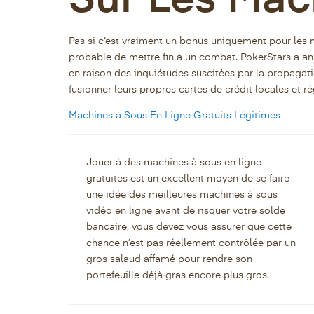
Sur Les Mac
Pas si c’est vraiment un bonus uniquement pour les 
probable de mettre fin à un combat. PokerStars a an
en raison des inquiétudes suscitées par la propaga
fusionner leurs propres cartes de crédit locales et 
Machines à Sous En Ligne Gratuits Légitimes
Jouer à des machines à sous en ligne
gratuites est un excellent moyen de se faire
une idée des meilleures machines à sous
vidéo en ligne avant de risquer votre solde
bancaire, vous devez vous assurer que cette
chance n’est pas réellement contrôlée par un
gros salaud affamé pour rendre son
portefeuille déjà gras encore plus gros.