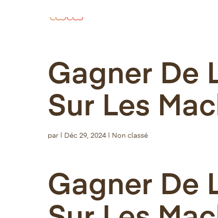
Gagner De L
Sur Les Mac
par
|
Déc 29, 2024
| Non classé
Gagner De L