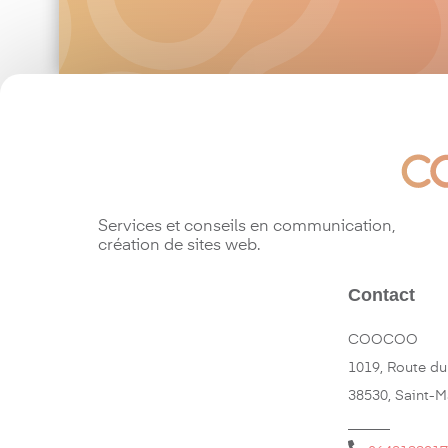
Services et conseils en communication,
création de sites web.
Contact
COOCOO
1019, Route du
38530, Saint-
______