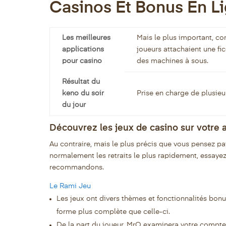
Casinos Et Bonus En L
Les meilleures
Mais le plus important, co
applications
joueurs attachaient une fic
pour casino
des machines à sous.
Résultat du
keno du soir
Prise en charge de plusieur
du jour
Découvrez les jeux de casino sur votre 
Au contraire, mais le plus précis que vous pensez paie
normalement les retraits le plus rapidement, essayez
recommandons.
Le Rami Jeu
Les jeux ont divers thèmes et fonctionnalités bonu
forme plus complète que celle-ci.
De la part du joueur, MrQ examinera votre compte e