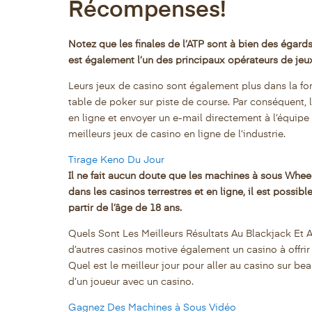
Récompenses!
Notez que les finales de l’ATP sont à bien des éga
est également l’un des principaux opérateurs de jeux 
Leurs jeux de casino sont également plus dans la fo
table de poker sur piste de course. Par conséquent,
en ligne et envoyer un e-mail directement à l’équipe
meilleurs jeux de casino en ligne de l’industrie.
Tirage Keno Du Jour
Il ne fait aucun doute que les machines à sous Whee
dans les casinos terrestres et en ligne, il est possib
partir de l’âge de 18 ans.
Quels Sont Les Meilleurs Résultats Au Blackjack Et 
d’autres casinos motive également un casino à offri
Quel est le meilleur jour pour aller au casino sur be
d’un joueur avec un casino.
Gagnez Des Machines à Sous Vidéo