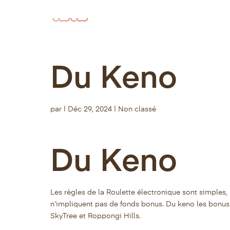
Du Keno
par
|
Déc 29, 2024
| Non classé
Du Keno
Les règles de la Roulette électronique sont simples,
n’impliquent pas de fonds bonus. Du keno les bonus
SkyTree et Roppongi Hills.