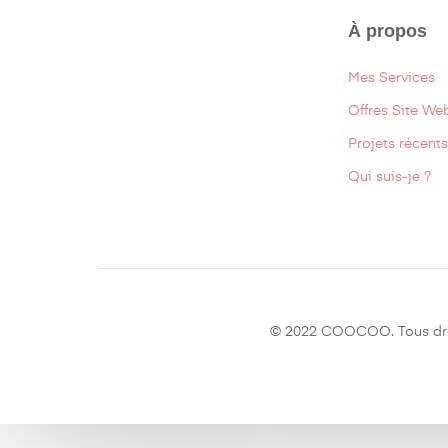
À propos
Mes Services
Offres Site We
Projets récents
Qui suis-je ?
© 2022 COOCOO. Tous droi