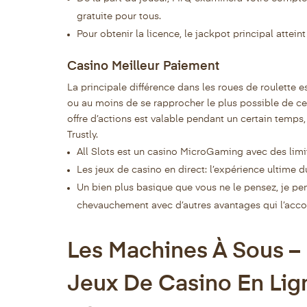
gratuite pour tous.
Pour obtenir la licence, le jackpot principal atteint 
Casino Meilleur Paiement
La principale différence dans les roues de roulette e
ou au moins de se rapprocher le plus possible de c
offre d’actions est valable pendant un certain temps,
Trustly.
All Slots est un casino MicroGaming avec des limit
Les jeux de casino en direct: l’expérience ultime du
Un bien plus basique que vous ne le pensez, je pe
chevauchement avec d’autres avantages qui l’acc
Les Machines À Sous –
Jeux De Casino En Lig