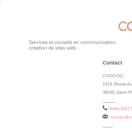
Services et conseils en communication,
création de sites web.
Contact
COOCOO
1019, Route du
38530, Saint-
______
0648133917
contact@c
_____