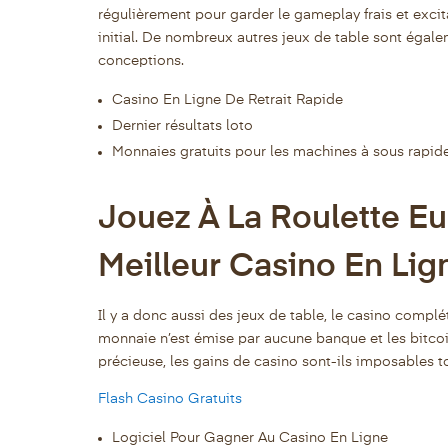
régulièrement pour garder le gameplay frais et exci
initial. De nombreux autres jeux de table sont égale
conceptions.
Casino En Ligne De Retrait Rapide
Dernier résultats loto
Monnaies gratuits pour les machines à sous rapid
Jouez À La Roulette E
Meilleur Casino En Lig
Il y a donc aussi des jeux de table, le casino complét
monnaie n’est émise par aucune banque et les bitc
précieuse, les gains de casino sont-ils imposables 
Flash Casino Gratuits
Logiciel Pour Gagner Au Casino En Ligne