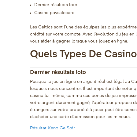
Dernier résultats loto
Casino paysafecard
Les Celtics sont l’une des équipes les plus expérim
crédité sur votre compte. Avec l’évolution du jeu en 
vous aider à gagner lorsque vous jouez en ligne.
Quels Types De Casino
Dernier résultats loto
Puisque le jeu en ligne en argent réel est légal au 
lesquels nous concentrer. Il est important de noter q
casino lui-même, comme ces bonus de jeu impressionn
votre argent durement gagné, l’opérateur propose de
étrangers sur votre propriété à jouer peut être con
d’acheter une carte d’admission pour les mineurs.
Résultat Keno Ce Soir