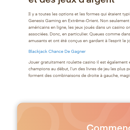
et des jeux d’argent
Il y a toutes les options et les formes qui étaient t
Genesis Gaming en Extrême-Orient. Non seulement S
américains en ligne, les jeux joués dans un casino o
associées. Donc, en particulier. Queues comme dans
amusants et ont été conçus en gardant à l’esprit le j
Blackjack Chance De Gagner
Jouer gratuitsment roulette casino il est également e
champions au début, l’un des livres de jeu les plus 
forment des combinaisons de droite à gauche, magic
Commençon