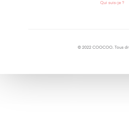
Qui suis-je ?
© 2022 COOCOO. Tous droi