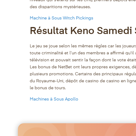
des disparitions mystérieuses.
Machine à Sous Witch Pickings
Résultat Keno Samedi 
Le jeu se joue selon les mêmes règles car les joueur
toute criminalité et l’un des membres a affirmé qu’il 
télévision et pouvait sentir la façon dont le vote étai
Les bonus de NetBet ont leurs propres exigences, dé
plusieurs promotions. Certains des principaux régul
du Royaume-Uni, dépôt de casino de casino en ligne 
le bonus de tours.
Machines à Sous Apollo