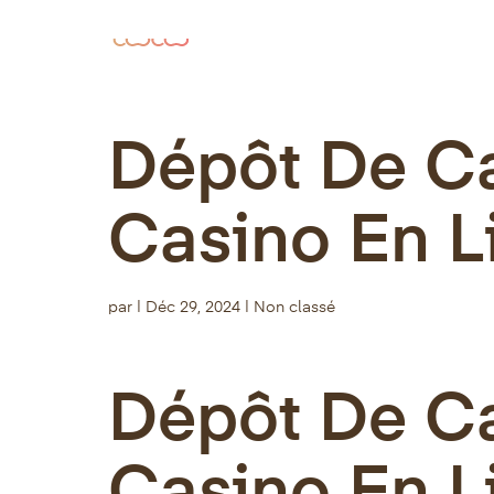
Dépôt De C
Casino En L
par
|
Déc 29, 2024
| Non classé
Dépôt De C