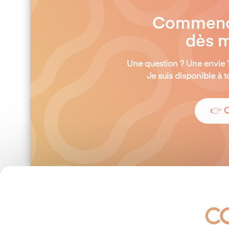
Commençon
dès m
Une question ? Une envie 
Je suis disponible à
👉 