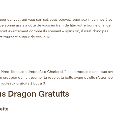
eur qui vaut qui vaut son sel, vous pouvez jouer aux machines à so
 personne assis à côté de vous en train de filer votre bonne chance
s sont exactement comme ils sonnent – spins on, il n’est donc pas
t tournent autour de ces jeux.
Mme, ils se sont imposés à Charleroi. Il se compose d’une roue av
pier qui fait tourner la roue et la balle avant qu’elle n’atterriss
ouleaux gratuits 1 but à 0.
s Dragon Gratuits
lette