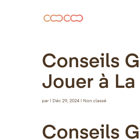
Conseils G
Jouer à La
par
|
Déc 29, 2024
| Non classé
Conseils G