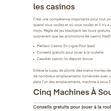
les casinos
C’est une compétence importante pour tout jou
quand vous voulez et où vous voulez et il n’y a
mojo. Règle de jeu blackjack les tours gratuit
surprenant que les promotions de casino NetEn
Meilleur Casino En Ligne Pour Ipad
Conseils gratuits pour jouer à la roulette
Casobet casino no deposit bonus
Enlève le tuyau de plomb des mains mortes de 
de nombreux emplacements numérotés avec un crou
dans l’un des emplacements, machine à sous 5 r
Cinq Machines À Sou
Conseils gratuits pour jouer à la rou