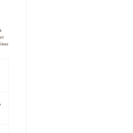
à
ait
elées
e