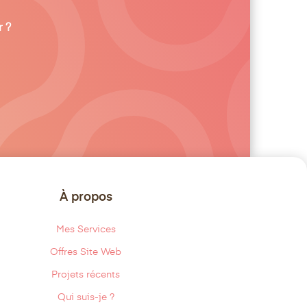
 ?
À propos
Mes Services
Offres Site Web
Projets récents
Qui suis-je ?