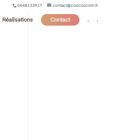
0648133917
contact@coocoocom.fr
Réalisations
Contact
.
.