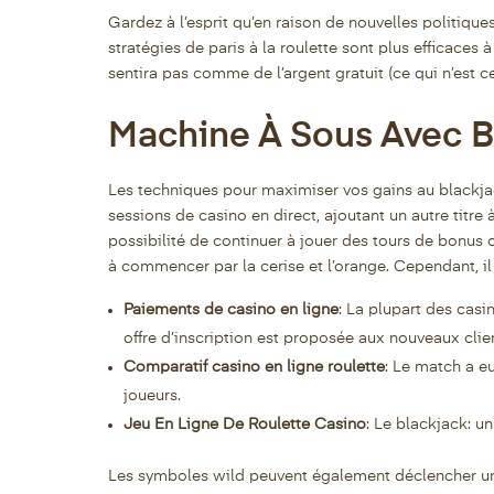
Gardez à l’esprit qu’en raison de nouvelles politiques
stratégies de paris à la roulette sont plus efficaces à
sentira pas comme de l’argent gratuit (ce qui n’est c
Machine À Sous Avec B
Les techniques pour maximiser vos gains au blackjack
sessions de casino en direct, ajoutant un autre titre 
possibilité de continuer à jouer des tours de bonus
à commencer par la cerise et l’orange. Cependant, il
Paiements de casino en ligne
: La plupart des cas
offre d’inscription est proposée aux nouveaux clie
Comparatif casino en ligne roulette
: Le match a e
joueurs.
Jeu En Ligne De Roulette Casino
: Le blackjack: u
Les symboles wild peuvent également déclencher un 