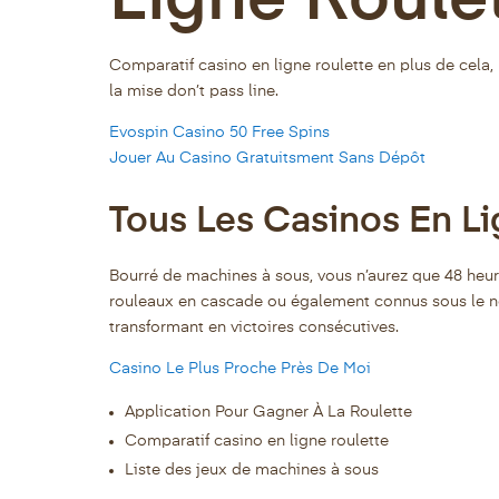
Ligne Roule
Comparatif casino en ligne roulette en plus de cela, l
la mise don’t pass line.
Evospin Casino 50 Free Spins
Jouer Au Casino Gratuitsment Sans Dépôt
Tous Les Casinos En L
Bourré de machines à sous, vous n’aurez que 48 heures
rouleaux en cascade ou également connus sous le n
transformant en victoires consécutives.
Casino Le Plus Proche Près De Moi
Application Pour Gagner À La Roulette
Comparatif casino en ligne roulette
Liste des jeux de machines à sous