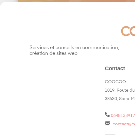
Services et conseils en communication,
création de sites web.
Contact
COOCOO
1019, Route du
38530, Saint-
______
0648133917
contact@c
_____