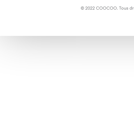
© 2022 COOCOO. Tous droi