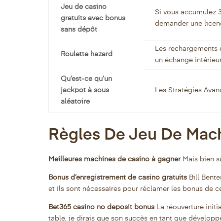
Jeu de casino
Si vous accumulez 3
gratuits avec bonus
demander une licenc
sans dépôt
Les rechargements de
Roulette hazard
un échange intérieur
Qu’est-ce qu’un
jackpot à sous
Les Stratégies Avan
aléatoire
Règles De Jeu De Mac
Meilleures machines de casino à gagner
Mais bien sû
Bonus d’enregistrement de casino gratuits
Bill Bente
et ils sont nécessaires pour réclamer les bonus de c
Bet365 casino no deposit bonus
La réouverture initi
table, je dirais que son succès en tant que développe