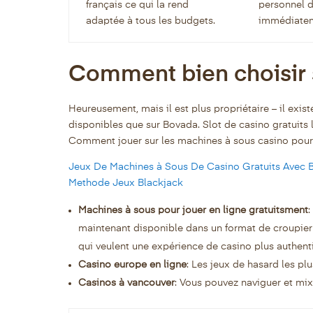
français ce qui la rend
personnel d
adaptée à tous les budgets.
immédiatem
Comment bien choisir 
Heureusement, mais il est plus propriétaire – il exi
disponibles que sur Bovada. Slot de casino gratuits 
Comment jouer sur les machines à sous casino pour g
Jeux De Machines à Sous De Casino Gratuits Avec 
Methode Jeux Blackjack
Machines à sous pour jouer en ligne gratuitsment
:
maintenant disponible dans un format de croupier e
qui veulent une expérience de casino plus authent
Casino europe en ligne
: Les jeux de hasard les pl
Casinos à vancouver
: Vous pouvez naviguer et mixe