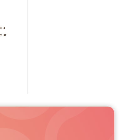
 ou
tour