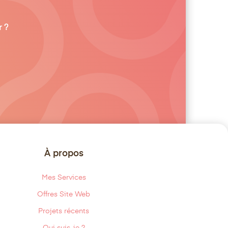
 ?
À propos
Mes Services
Offres Site Web
Projets récents