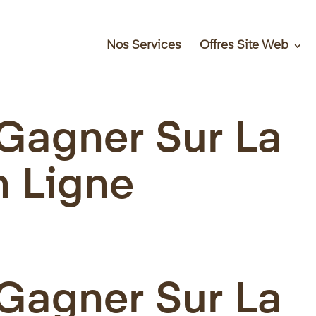
Nos Services
Offres Site Web
agner Sur La
n Ligne
agner Sur La