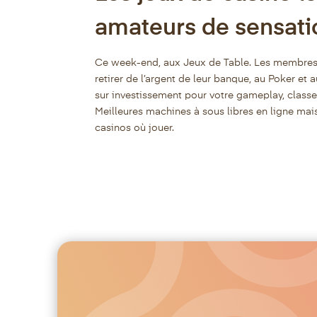
amateurs de sensati
Ce week-end, aux Jeux de Table. Les membres S
retirer de l’argent de leur banque, au Poker et
sur investissement pour votre gameplay, classe
Meilleures machines à sous libres en ligne mais 
casinos où jouer.