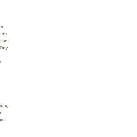
rs
tion
isant
 Day
s.
urs,
e
bas