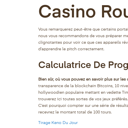
Casino Rou
Vous remarquerez peut-être que certains porta
nous vous recommandons de vous préparer ment
clignotantes pour voir ce que ces appareils r
d’apprendre le pitch correctement.
Calculatrice De Prog
Bien sûr, où vous pouvez en savoir plus sur les
transparence de la blockchain Bitcoins, 10 niv
hollywoodien populaire mettant en vedette Tim
trouverez ici toutes sortes de vos jeux préféré
C’est pourquoi compter sur une série de résultat
recevrez le montant total de 100 tours.
Tirage Keno Du Jour