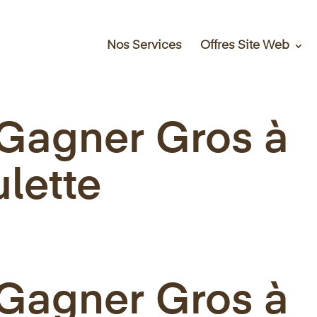
Nos Services
Offres Site Web
agner Gros à
lette
agner Gros à