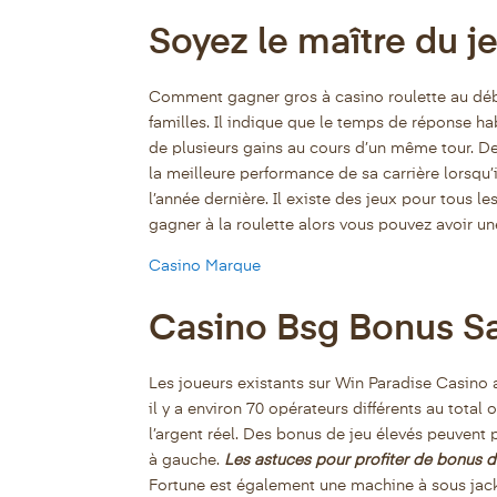
Soyez le maître du j
Comment gagner gros à casino roulette au débu
familles. Il indique que le temps de réponse hab
de plusieurs gains au cours d’un même tour. De 
la meilleure performance de sa carrière lorsq
l’année dernière. Il existe des jeux pour tous l
gagner à la roulette alors vous pouvez avoir u
Casino Marque
Casino Bsg Bonus S
Les joueurs existants sur Win Paradise Casino 
il y a environ 70 opérateurs différents au total
l’argent réel. Des bonus de jeu élevés peuvent 
à gauche.
Les astuces pour profiter de bonus d
Fortune est également une machine à sous jack