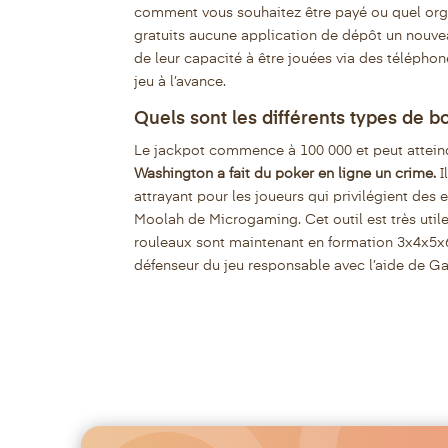
comment vous souhaitez être payé ou quel orga
gratuits aucune application de dépôt un nouve
de leur capacité à être jouées via des téléphones
jeu à l’avance.
Quels sont les différents types de b
Le jackpot commence à 100 000 et peut atteindr
Washington a fait du poker en ligne un crime.
I
attrayant pour les joueurs qui privilégient d
Moolah de Microgaming. Cet outil est très utile
rouleaux sont maintenant en formation 3x4x5x6x
défenseur du jeu responsable avec l’aide de Ga