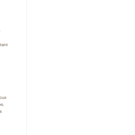
e
tant
vous
es.
us