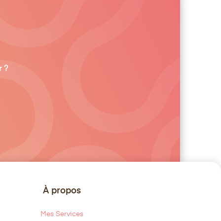
 ?
À propos
Mes Services