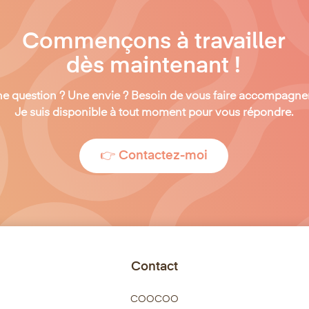
Commençons à travailler
dès maintenant !
e question ? Une envie ? Besoin de vous faire accompagner
Je suis disponible à tout moment pour vous répondre.
👉 Contactez-moi
Contact
COOCOO