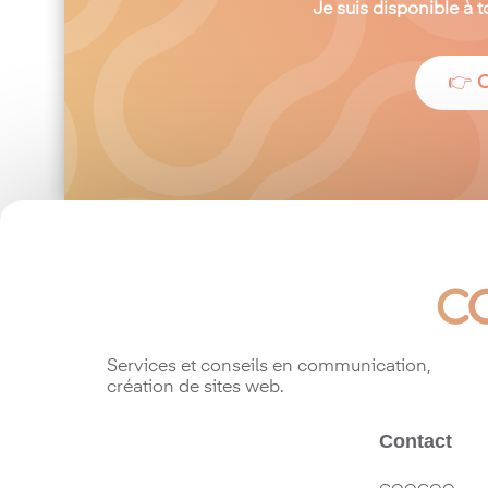
Je suis disponible à
👉 
Services et conseils en communication,
création de sites web.
Contact