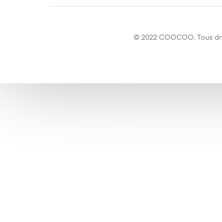
© 2022 COOCOO. Tous droi