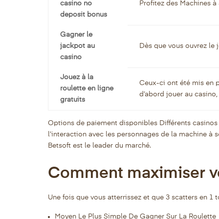
casino no
Profitez des Machines à
deposit bonus
Gagner le
jackpot au
Dès que vous ouvrez le j
casino
Jouez à la
Ceux-ci ont été mis en p
roulette en ligne
d’abord jouer au casino,
gratuits
Options de paiement disponibles Différents casinos 
l’interaction avec les personnages de la machine à 
Betsoft est le leader du marché.
Comment maximiser vo
Une fois que vous atterrissez et que 3 scatters en 1 
Moyen Le Plus Simple De Gagner Sur La Roulette