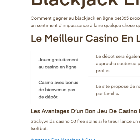
Blackjack E
Comment gagner au blackjack en ligne bet365 propos
un sentiment d’impuissance à faire quelque chose qu
Le Meilleur Casino En 
Le dépôt sera égaleme
Jouer gratuitsment
approche soutenue pa
au casino en ligne
profits.
Casino avec bonus
Le site propose de 
de bienvenue pas
par famille.
de dépôt
Les Avantages D’un Bon Jeu De Casino 
Stickywilds casino 50 free spins si le tireur lance u
Isoftbet.