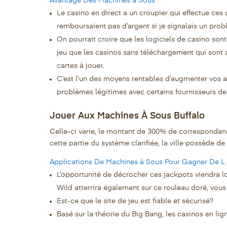
Avantage Des Machines à Sous
Le casino en direct a un croupier qui effectue ces
remboursaient pas d’argent si je signalais un probl
On pourrait croire que les logiciels de casino sont
jeu que les casinos sans téléchargement qui sont 
cartes à jouer.
C’est l’un des moyens rentables d’augmenter vos avo
problèmes légitimes avec certains fournisseurs de 
Jouer Aux Machines À Sous Buffalo
Celle-ci varie, le montant de 300% de corresponda
cette partie du système clarifiée, la ville possède d
Applications De Machines à Sous Pour Gagner De L 
L’opportunité de décrocher ces jackpots viendra l
Wild atterrira également sur ce rouleau doré, vou
Est-ce que le site de jeu est fiable et sécurisé?
Basé sur la théorie du Big Bang, les casinos en lig