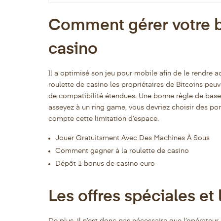
Comment gérer votre b
casino
Il a optimisé son jeu pour mobile afin de le rendre
roulette de casino les propriétaires de Bitcoins peuv
de compatibilité étendues. Une bonne règle de base
asseyez à un ring game, vous devriez choisir des por
compte cette limitation d’espace.
Jouer Gratuitsment Avec Des Machines À Sous
Comment gagner à la roulette de casino
Dépôt 1 bonus de casino euro
Les offres spéciales et