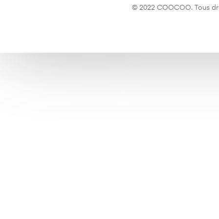
© 2022 COOCOO. Tous droi