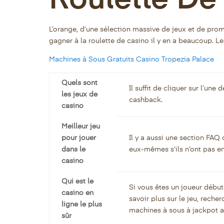
Roulette De
L’orange, d’une sélection massive de jeux et de pro
gagner à la roulette de casino il y en a beaucoup. L
Machines à Sous Gratuits Casino Tropezia Palace
Quels sont
Il suffit de cliquer sur l’une
les jeux de
cashback.
casino
Meilleur jeu
pour jouer
Il y a aussi une section FAQ
dans le
eux-mêmes s’ils n’ont pas env
casino
Qui est le
Si vous êtes un joueur début
casino en
savoir plus sur le jeu, reche
ligne le plus
machines à sous à jackpot al
sûr