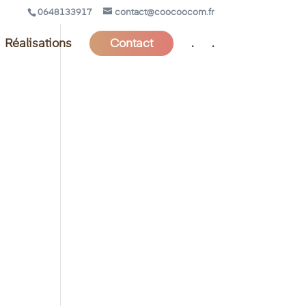
0648133917
contact@coocoocom.fr
Réalisations
Contact
.
.