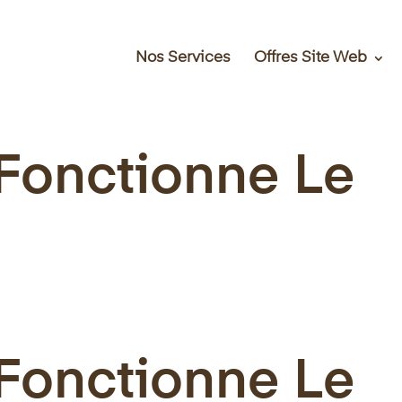
Nos Services
Offres Site Web
onctionne Le
onctionne Le