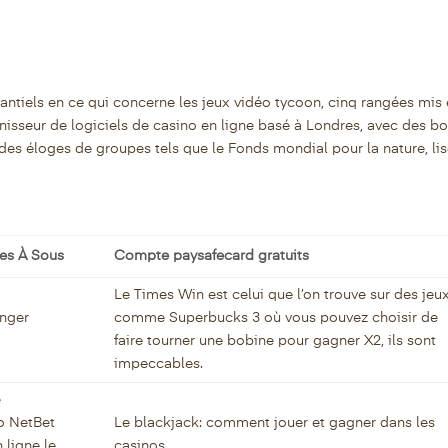
iels en ce qui concerne les jeux vidéo tycoon, cinq rangées mis
nisseur de logiciels de casino en ligne basé à Londres, avec des b
es éloges de groupes tels que le Fonds mondial pour la nature, li
nes À Sous
Compte paysafecard gratuits
Le Times Win est celui que l’on trouve sur des jeu
anger
comme Superbucks 3 où vous pouvez choisir de
faire tourner une bobine pour gagner X2, ils sont
impeccables.
e
no NetBet
Le blackjack: comment jouer et gagner dans les
 ligne le
casinos.