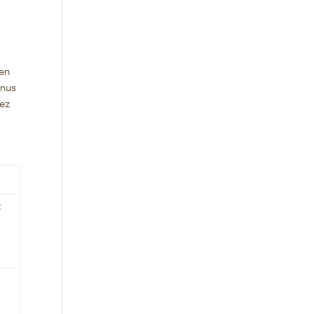
 en
onus
sez
x