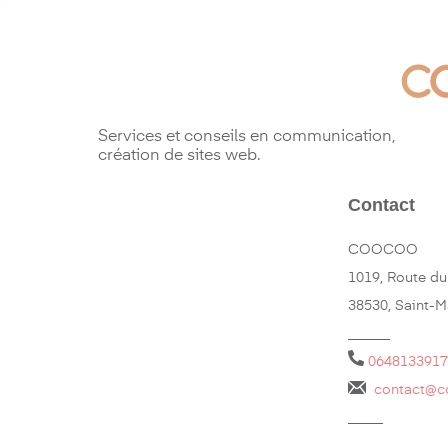
Services et conseils en communication,
création de sites web.
Contact
COOCOO
1019, Route du
38530, Saint-
______
0648133917
contact@c
_____