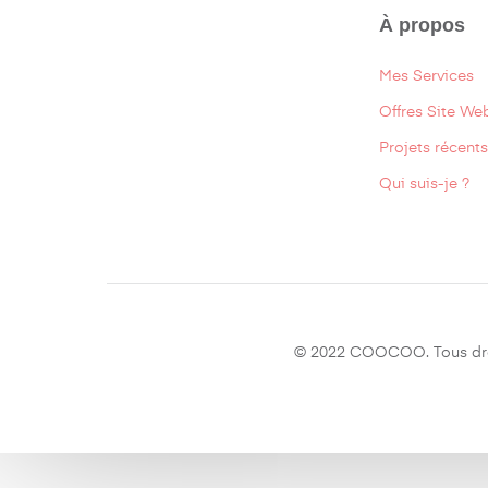
À propos
Mes Services
Offres Site We
Projets récents
Qui suis-je ?
© 2022 COOCOO. Tous droi