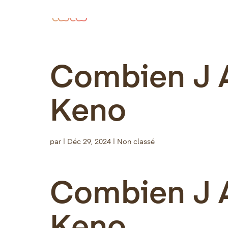
Combien J 
Keno
par
|
Déc 29, 2024
| Non classé
Combien J 