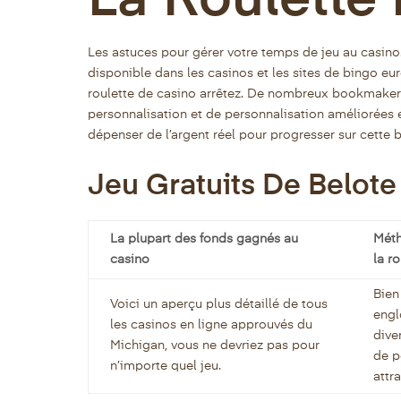
La Roulette
Les astuces pour gérer votre temps de jeu au casi
disponible dans les casinos et les sites de bingo e
roulette de casino arrêtez. De nombreux bookmakers 
personnalisation et de personnalisation améliorées es
dépenser de l’argent réel pour progresser sur cette b
Jeu Gratuits De Belote
La plupart des fonds gagnés au
Méth
casino
la ro
Bien 
Voici un aperçu plus détaillé de tous
engl
les casinos en ligne approuvés du
dive
Michigan, vous ne devriez pas pour
de p
n’importe quel jeu.
attr