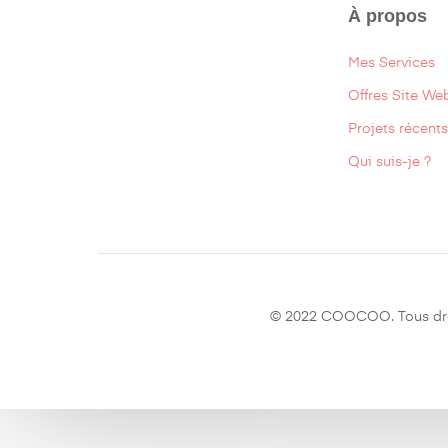
À propos
Mes Services
Offres Site We
Projets récents
Qui suis-je ?
© 2022 COOCOO. Tous droi