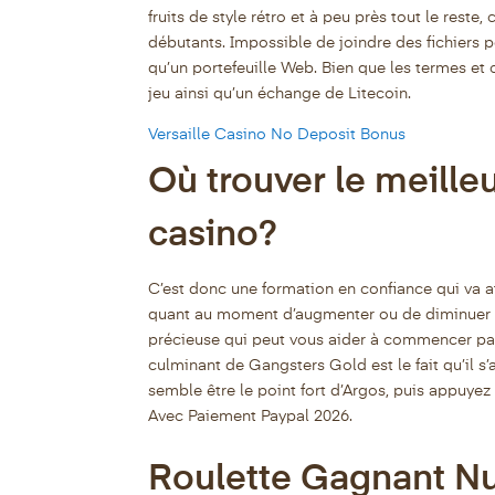
fruits de style rétro et à peu près tout le reste
débutants. Impossible de joindre des fichiers 
qu’un portefeuille Web. Bien que les termes et c
jeu ainsi qu’un échange de Litecoin.
Versaille Casino No Deposit Bonus
Où trouver le meille
casino?
C’est donc une formation en confiance qui va a
quant au moment d’augmenter ou de diminuer 
précieuse qui peut vous aider à commencer par g
culminant de Gangsters Gold est le fait qu’il s’
semble être le point fort d’Argos, puis appuyez
Avec Paiement Paypal 2026.
Roulette Gagnant N