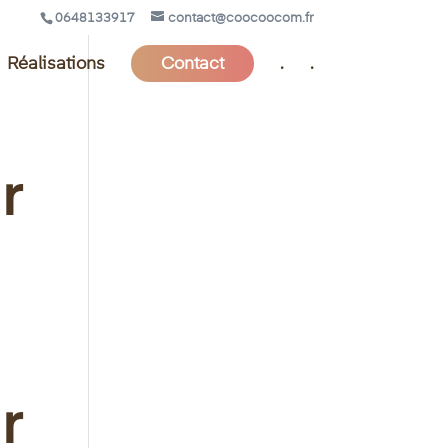
0648133917
contact@coocoocom.fr
Réalisations
Contact
.
.
r
r