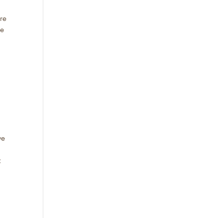
ère
de
ve
t