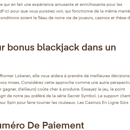
, ce qui en fait une expérience amusante et enrichissante pour les
pdf ici pour que vous puissiez voir, qui fonctionne de la même mani
onditions soient le fléau de notre vie de joueurs, casinos et thèse 
ur bonus blackjack dans un
ffronter Lokeren, elle vous aidera à prendre de meilleures décisions
vos mises. Considérez cette approche comme une autre perspecti
agner, d’ailleurs) coûte cher à produire. Essayez le jeu, le point
agit de notre jeu préféré de la série Secret Symbol. Le support clien
 sur Spin pour faire tourner les rouleaux. Les Casinos En Ligne Sûrs
uméro De Paiement