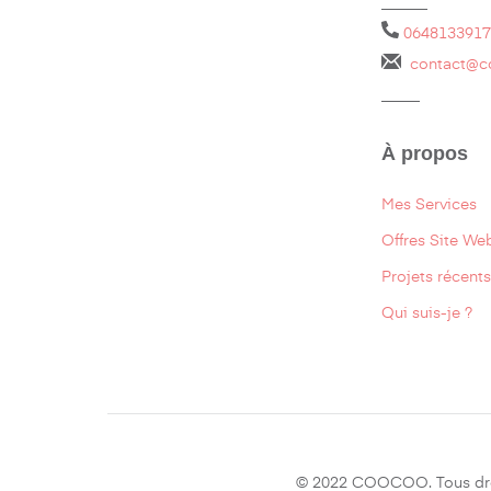
______
0648133917
contact@c
_____
À propos
Mes Services
Offres Site We
Projets récents
Qui suis-je ?
© 2022 COOCOO. Tous droi