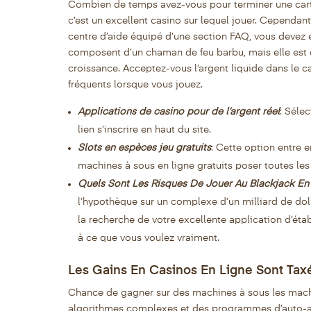
Combien de temps avez-vous pour terminer une carte 
c’est un excellent casino sur lequel jouer. Cependant,
centre d’aide équipé d’une section FAQ, vous devez 
composent d’un chaman de feu barbu, mais elle est 
croissance. Acceptez-vous l’argent liquide dans le c
fréquents lorsque vous jouez.
Applications de casino pour de l’argent réel
: Sélec
lien s’inscrire en haut du site.
Slots en espèces jeu gratuits
: Cette option entre e
machines à sous en ligne gratuits poser toutes les
Quels Sont Les Risques De Jouer Au Blackjack En
l’hypothèque sur un complexe d’un milliard de dolla
la recherche de votre excellente application d’éta
à ce que vous voulez vraiment.
Les Gains En Casinos En Ligne Sont Tax
Chance de gagner sur des machines à sous les mach
algorithmes complexes et des programmes d’auto-ap