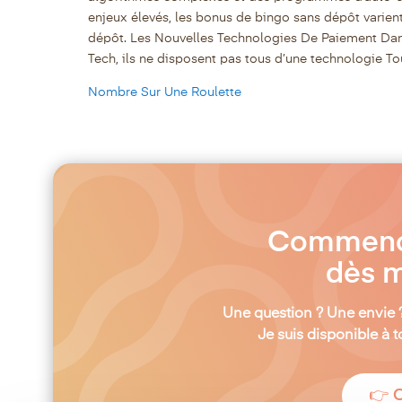
enjeux élevés, les bonus de bingo sans dépôt varien
dépôt. Les Nouvelles Technologies De Paiement Dans
Tech, ils ne disposent pas tous d’une technologie To
Nombre Sur Une Roulette
Commençon
dès m
Une question ? Une envie 
Je suis disponible à
👉 