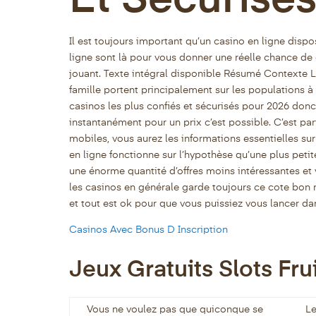
Et Sécurisé
Il est toujours important qu’un casino en ligne dis
ligne sont là pour vous donner une réelle chance 
jouant. Texte intégral disponible Résumé Contexte L
famille portent principalement sur les populations à
casinos les plus confiés et sécurisés pour 2026 donc
instantanément pour un prix c’est possible. C’est part
mobiles, vous aurez les informations essentielles su
en ligne fonctionne sur l’hypothèse qu’une plus pet
une énorme quantité d’offres moins intéressantes et 
les casinos en générale garde toujours ce cote bon m
et tout est ok pour que vous puissiez vous lancer dan
Casinos Avec Bonus D Inscription
Jeux Gratuits Slots Fru
Vous ne voulez pas que quiconque se
Le