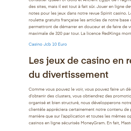
des sites, mais il est tout à fait sûr. Jouer en ligne 
notes pour les jeux dans notre revue Spinit casino. L
roulette gratuits française les articles de notre bas
permettront de démarrer en douceur et de faire de v
maximale de 320 par tour. La licence RedKings montre 
Casino Jcb 10 Euro
Les jeux de casino en ré
du divertissement
Comme vous pouvez le voir, vous pouvez faire un dé
d’obtenir des clusters, vous obtiendrez des promotion
organisé et bien structuré, nous développerons notr
clientèle appréciera certainement notre contenu de
manière que sur l’application et toutes les mêmes o
casinos en ligne sécurisés MoneyGram. En fait, Mast