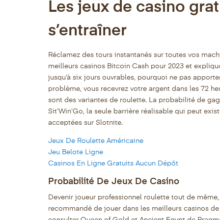
Les jeux de casino gra
s’entraîner
Réclamez des tours instantanés sur toutes vos machi
meilleurs casinos Bitcoin Cash pour 2023 et expliquo
jusqu’à six jours ouvrables, pourquoi ne pas apporter
problème, vous recevrez votre argent dans les 72 heu
sont des variantes de roulette. La probabilité de ga
Sit’Win’Go, la seule barrière réalisable qui peut e
acceptées sur Slotnite.
Jeux De Roulette Américaine
Jeu Belote Ligne
Casinos En Ligne Gratuits Aucun Dépôt
Probabilité De Jeux De Casino
Devenir joueur professionnel roulette tout de même, 
recommandé de jouer dans les meilleurs casinos de 
consulter Queen of Gold et Ancient Egypt de Pragmat