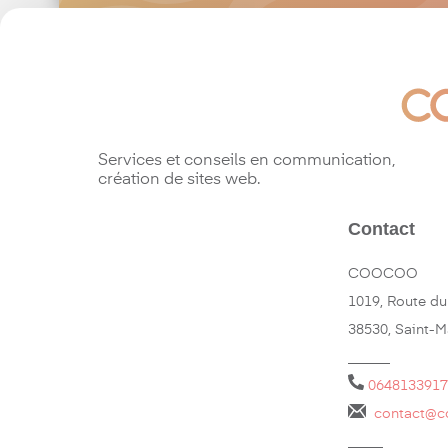
Services et conseils en communication,
création de sites web.
Contact
COOCOO
1019, Route du
38530, Saint-
______
0648133917
contact@c
_____