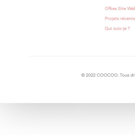
Offres Site We
Projets récents
Qui suis-je ?
© 2022 COOCOO. Tous droi