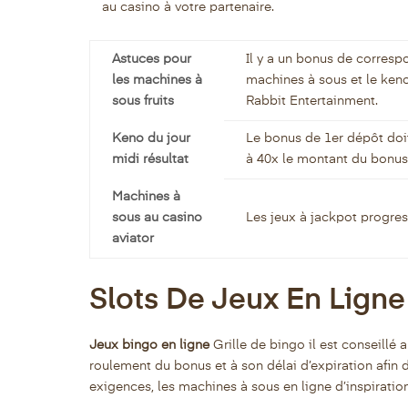
au casino à votre partenaire.
Astuces pour
Il y a un bonus de corres
les machines à
machines à sous et le keno,
sous fruits
Rabbit Entertainment.
Keno du jour
Le bonus de 1er dépôt doit
midi résultat
à 40x le montant du bonus
Machines à
sous au casino
Les jeux à jackpot progress
aviator
Slots De Jeux En Lign
Jeux bingo en ligne
Grille de bingo il est conseillé 
roulement du bonus et à son délai d’expiration afin 
exigences, les machines à sous en ligne d’inspirati