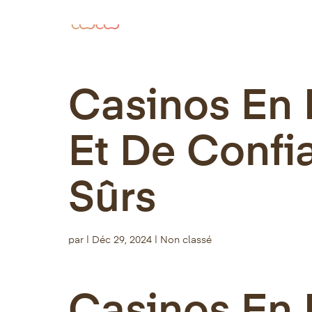
Casinos En 
Et De Confi
Sûrs
par
|
Déc 29, 2024
| Non classé