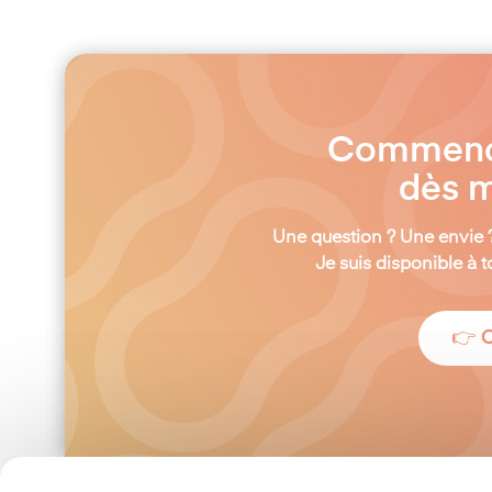
Commençon
dès m
Une question ? Une envie 
Je suis disponible à
👉 