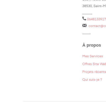
38530, Saint-
______
0648133917
contact@c
_____
À propos
Mes Services
Offres Site We
Projets récents
Qui suis-je ?