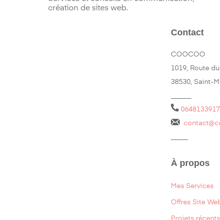
création de sites web.
Contact
COOCOO
1019, Route du
38530, Saint-
______
0648133917
contact@c
_____
À propos
Mes Services
Offres Site We
Projets récents