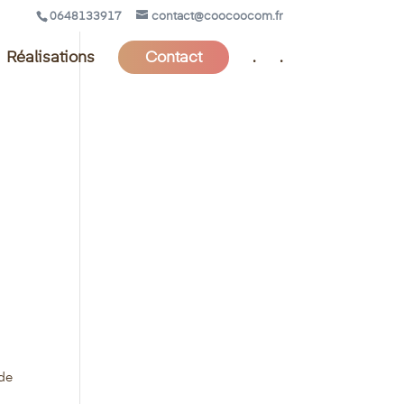
0648133917
contact@coocoocom.fr
Réalisations
Contact
.
.
 de
n