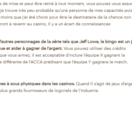
ns de mise et peut être retiré à tout moment, vous pouvez vous assu
out, je trouve très peu probable qu’une personne de mes capacités pui
 moins que j’ai été choisi pour être le destinataire de la chance non
ront à revenir au casino, il y a un écart de connaissances
autres personnages de la série tels que Jeff Lowe, le bingo est un 
ue et aider à gagner de l’argent.
Vous pouvez utiliser des crédits
e que vous aimez, il est acceptable d’inclure l’équipe X gagnant la
e différente de l’ACCA prédisant que l’équipe Y gagnera le match.
nes à sous physiques dans les casinos.
Quand il s’agit de jeux d’arg
plus grands fournisseurs de logiciels de l’industrie.