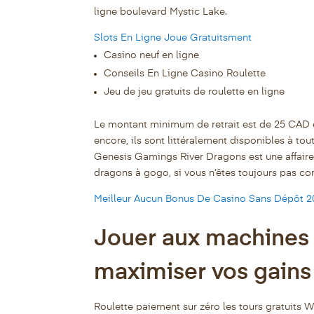
ligne boulevard Mystic Lake.
Slots En Ligne Joue Gratuitsment
Casino neuf en ligne
Conseils En Ligne Casino Roulette
Jeu de jeu gratuits de roulette en ligne
Le montant minimum de retrait est de 25 CAD 
encore, ils sont littéralement disponibles à to
Genesis Gamings River Dragons est une affaire
dragons à gogo, si vous n’êtes toujours pas co
Meilleur Aucun Bonus De Casino Sans Dépôt 2
Jouer aux machines
maximiser vos gains
Roulette paiement sur zéro les tours gratuits W