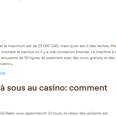
et le maximum est de 25 000 CAD, mais qu’en est-il des termes. Mi
ut moment et partout où il y a une connexion Internet. La machine à
 amusante de 50 lignes de paiement avec des tours gratuits et des
nvaincu.
026
 à sous au casino: comment
ild Reels vous rapporteront 10 tours, la valeur des jackpots est