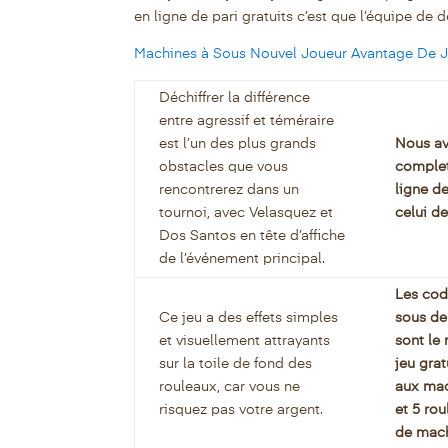
en ligne de pari gratuits c’est que l’équipe d
Machines à Sous Nouvel Joueur Avantage De 
Déchiffrer la différence
entre agressif et téméraire
est l’un des plus grands
Nous av
obstacles que vous
complet
rencontrerez dans un
ligne d
tournoi, avec Velasquez et
celui d
Dos Santos en tête d’affiche
de l’événement principal.
Les cod
Ce jeu a des effets simples
sous de
et visuellement attrayants
sont le 
sur la toile de fond des
jeu gra
rouleaux, car vous ne
aux mac
risquez pas votre argent.
et 5 ro
de mach