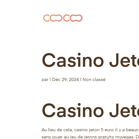
Casino Jet
par
|
Déc 29, 2024
| Non classé
Casino Jet
Au lieu de cela, casino jeton 5 euro il y a bea
sans jouer au jeu de jetons gratuits myvegas. 