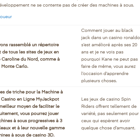
e développement ne se contente pas de créer des machines à sous.
Joueur
Comment jouer au black
jack dans un casino ronald
ons rassemblé un répertoire
s’est amélioré après ses 20
 de tous les sites de jeux en
ans et je ne vois pas
e Caroline du Nord, comme à
pourquoi Kane ne peut pas
e Monte Carlo.
faire de même, vous aurez
l’occasion d’apprendre
plusieurs choses.
es de triche pour la Machine à
 Casino en Ligne MyJackpot
Les jeux de casino Spin
meilleur moyen de faciliter le
Riders offrent tellement de
tuitement, vous pourrez jouer
variété, pas seulement pour
hines à sous progressives à 3
ceux qui espèrent avoir
uleaux et à leur nouvelle gamme
quelque chose d’amusant.
ines à sous de casino 3D.