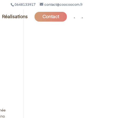
0648133917
contact@coocoocom.fr
Réalisations
Contact
.
.
rnée
ino