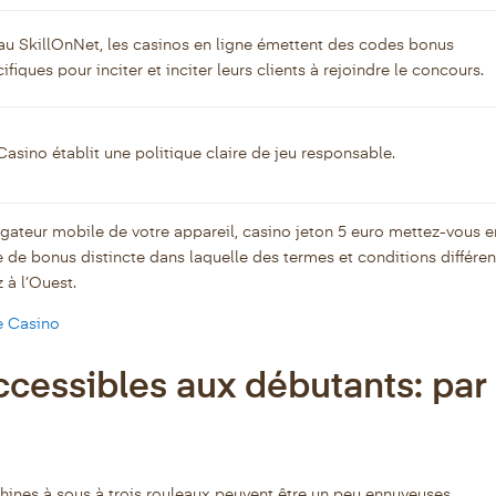
au SkillOnNet, les casinos en ligne émettent des codes bonus
cifiques pour inciter et inciter leurs clients à rejoindre le concours.
 Casino établit une politique claire de jeu responsable.
 navigateur mobile de votre appareil, casino jeton 5 euro mettez-vous 
ue de bonus distincte dans laquelle des termes et conditions différen
 à l’Ouest.
e Casino
ccessibles aux débutants: par
chines à sous à trois rouleaux peuvent être un peu ennuyeuses.