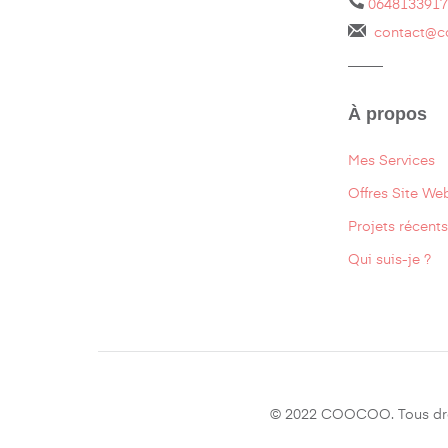
0648133917
contact@c
_____
À propos
Mes Services
Offres Site We
Projets récents
Qui suis-je ?
© 2022 COOCOO. Tous droi