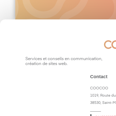
Services et conseils en communication,
création de sites web.
Contact
COOCOO
1019, Route du
38530, Saint-
______