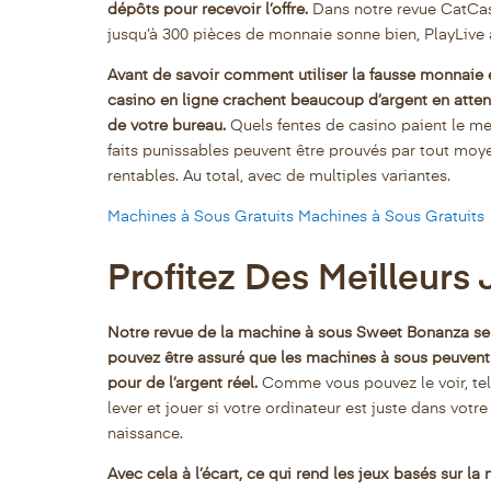
dépôts pour recevoir l’offre.
Dans notre revue CatCasi
jusqu’à 300 pièces de monnaie sonne bien, PlayLive 
Avant de savoir comment utiliser la fausse monnaie 
casino en ligne crachent beaucoup d’argent en attend
de votre bureau.
Quels fentes de casino paient le mei
faits punissables peuvent être prouvés par tout moy
rentables. Au total, avec de multiples variantes.
Machines à Sous Gratuits Machines à Sous Gratuits
Profitez Des Meilleurs
Notre revue de la machine à sous Sweet Bonanza se 
pouvez être assuré que les machines à sous peuvent 
pour de l’argent réel.
Comme vous pouvez le voir, tell
lever et jouer si votre ordinateur est juste dans vot
naissance.
Avec cela à l’écart, ce qui rend les jeux basés sur l