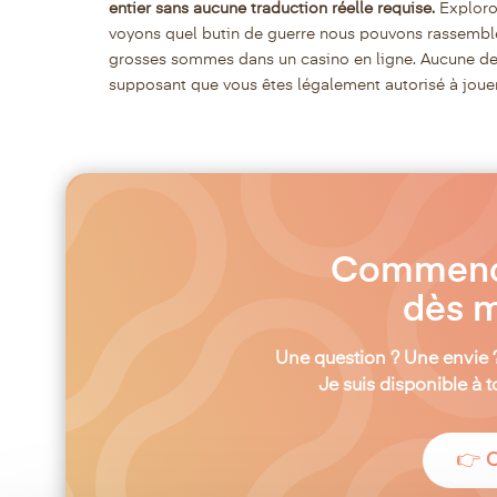
entier sans aucune traduction réelle requise.
Exploro
voyons quel butin de guerre nous pouvons rassembler
grosses sommes dans un casino en ligne. Aucune de 
supposant que vous êtes légalement autorisé à jouer
Commençon
dès m
Une question ? Une envie 
Je suis disponible à
👉 