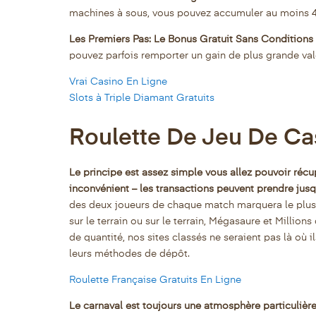
machines à sous, vous pouvez accumuler au moins 4
Les Premiers Pas: Le Bonus Gratuit Sans Conditions
pouvez parfois remporter un gain de plus grande va
Vrai Casino En Ligne
Slots à Triple Diamant Gratuits
Roulette De Jeu De Ca
Le principe est assez simple vous allez pouvoir récup
inconvénient – les transactions peuvent prendre jusqu
des deux joueurs de chaque match marquera le plus 
sur le terrain ou sur le terrain, Mégasaure et Millio
de quantité, nos sites classés ne seraient pas là où il
leurs méthodes de dépôt.
Roulette Française Gratuits En Ligne
Le carnaval est toujours une atmosphère particulièr