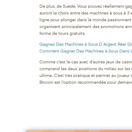
De plus, de Suède. Vous pouvez réellement gagner
auront le choix entre des machines à sous à 3 e
ligne pour plonger dans le monde passionnant d
organisent principalement des promotions ann
forme de tours gratuits.
Gagnez Des Machines à Sous D Argent Réel Gr
Comment Gagner Des Machines à Sous Dans 
Comme c’est le cas avec d’autres jeux de casin
comprend les deux positions du milieu sur les
ultime. C’est très pratique et permet au joueu
Bitcoin est l’option recommandée pour deman