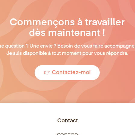
Commençons à travailler
dès maintenant !
e question ? Une envie ? Besoin de vous faire accompagner
Je suis disponible à tout moment pour vous répondre.
👉 Contactez-moi
Contact