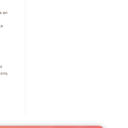
s
s en
la
ot
ions,