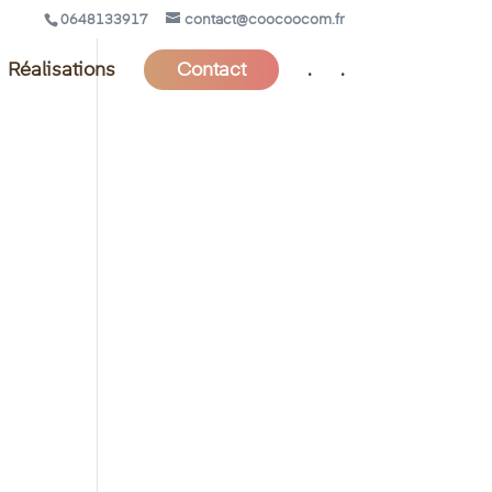
0648133917
contact@coocoocom.fr
Réalisations
Contact
.
.