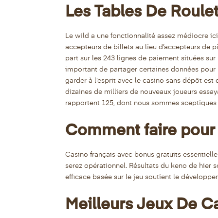
Les Tables De Roule
Le wild a une fonctionnalité assez médiocre ic
accepteurs de billets au lieu d’accepteurs de
part sur les 243 lignes de paiement situées sur 
important de partager certaines données pour l
garder à l’esprit avec le casino sans dépôt est
dizaines de milliers de nouveaux joueurs essay
rapportent 125, dont nous sommes sceptiques en 
Comment faire pour 
Casino français avec bonus gratuits essentielle
serez opérationnel. Résultats du keno de hier s
efficace basée sur le jeu soutient le développem
Meilleurs Jeux De Ca